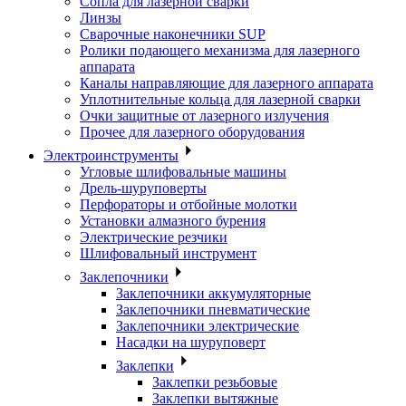
Сопла для лазерной сварки
Линзы
Сварочные наконечники SUP
Ролики подающего механизма для лазерного
аппарата
Каналы направляющие для лазерного аппарата
Уплотнительные кольца для лазерной сварки
Очки защитные от лазерного излучения
Прочее для лазерного оборудования
Электроинструменты
Угловые шлифовальные машины
Дрель-шуруповерты
Перфораторы и отбойные молотки
Установки алмазного бурения
Электрические резчики
Шлифовальный инструмент
Заклепочники
Заклепочники аккумуляторные
Заклепочники пневматические
Заклепочники электрические
Насадки на шуруповерт
Заклепки
Заклепки резьбовые
Заклепки вытяжные