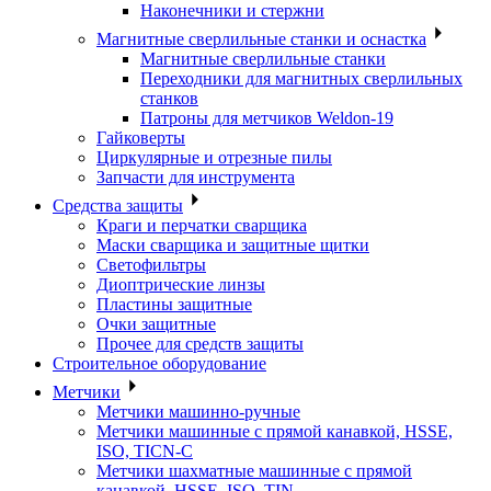
Наконечники и стержни
Магнитные сверлильные станки и оснастка
Магнитные сверлильные станки
Переходники для магнитных сверлильных
станков
Патроны для метчиков Weldon-19
Гайковерты
Циркулярные и отрезные пилы
Запчасти для инструмента
Средства защиты
Краги и перчатки сварщика
Маски сварщика и защитные щитки
Светофильтры
Диоптрические линзы
Пластины защитные
Очки защитные
Прочее для средств защиты
Строительное оборудование
Метчики
Метчики машинно-ручные
Метчики машинные с прямой канавкой, HSSE,
ISO, TICN-C
Метчики шахматные машинные с прямой
канавкой, HSSE, ISO, TIN