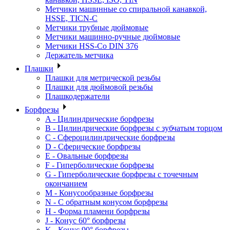
Метчики машинные со спиральной канавкой,
HSSE, TICN-C
Метчики трубные дюймовые
Метчики машинно-ручные дюймовые
Метчики HSS-Co DIN 376
Держатель метчика
Плашки
Плашки для метрической резьбы
Плашки для дюймовой резьбы
Плашкодержатели
Борфрезы
A - Цилиндрические борфрезы
B - Цилиндрические борфрезы с зубчатым торцом
C - Сфероцилиндрические борфрезы
D - Сферические борфрезы
E - Овальные борфрезы
F - Гиперболические борфрезы
G - Гиперболические борфрезы с точечным
окончанием
M - Конусообразные борфрезы
N - С обратным конусом борфрезы
H - Форма пламени борфрезы
J - Конус 60° борфрезы
K - Конус 90° борфрезы