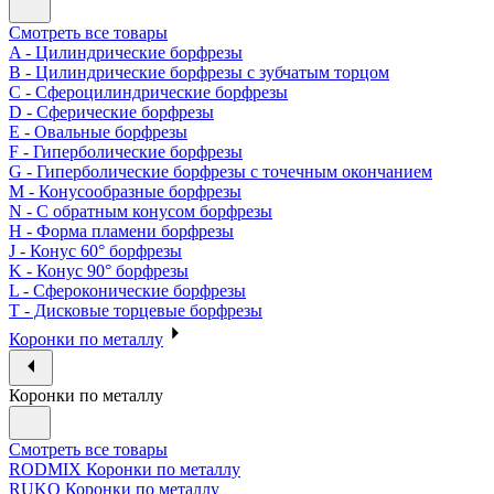
Смотреть все товары
A - Цилиндрические борфрезы
B - Цилиндрические борфрезы с зубчатым торцом
C - Сфероцилиндрические борфрезы
D - Сферические борфрезы
E - Овальные борфрезы
F - Гиперболические борфрезы
G - Гиперболические борфрезы с точечным окончанием
M - Конусообразные борфрезы
N - С обратным конусом борфрезы
H - Форма пламени борфрезы
J - Конус 60° борфрезы
K - Конус 90° борфрезы
L - Сфероконические борфрезы
T - Дисковые торцевые борфрезы
Коронки по металлу
Коронки по металлу
Смотреть все товары
RODMIX Коронки по металлу
RUKO Коронки по металлу