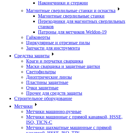
Наконечники и стержни
Магнитные сверлильные станки и оснастка
Магнитные сверлильные станки
Переходники для магнитных сверлильных
станков
Патроны для метчиков Weldon-19
Гайковерты
Циркулярные и отрезные пилы
Запчасти для инструмента
Средства защиты
Краги и перчатки сварщика
Маски сварщика и защитные щитки
Светофильтры
Диоптрические линзы
Пластины защитные
Очки защитные
Прочее для средств защиты
Строительное оборудование
Метчики
Метчики машинно-ручные
Метчики машинные с прямой канавкой, HSSE,
ISO, TICN-C
Метчики шахматные машинные с прямой
канавкой, HSSE, ISO, TIN