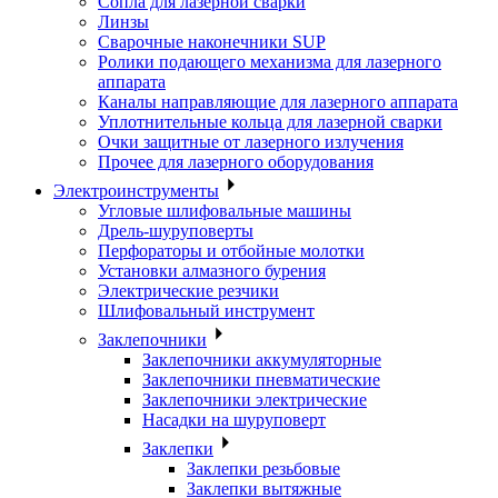
Сопла для лазерной сварки
Линзы
Сварочные наконечники SUP
Ролики подающего механизма для лазерного
аппарата
Каналы направляющие для лазерного аппарата
Уплотнительные кольца для лазерной сварки
Очки защитные от лазерного излучения
Прочее для лазерного оборудования
Электроинструменты
Угловые шлифовальные машины
Дрель-шуруповерты
Перфораторы и отбойные молотки
Установки алмазного бурения
Электрические резчики
Шлифовальный инструмент
Заклепочники
Заклепочники аккумуляторные
Заклепочники пневматические
Заклепочники электрические
Насадки на шуруповерт
Заклепки
Заклепки резьбовые
Заклепки вытяжные