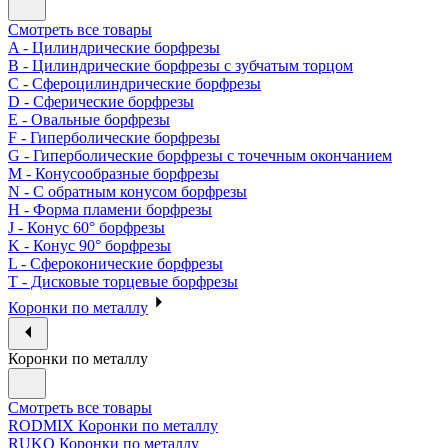
Смотреть все товары
A - Цилиндрические борфрезы
B - Цилиндрические борфрезы с зубчатым торцом
C - Сфероцилиндрические борфрезы
D - Сферические борфрезы
E - Овальные борфрезы
F - Гиперболические борфрезы
G - Гиперболические борфрезы с точечным окончанием
M - Конусообразные борфрезы
N - С обратным конусом борфрезы
H - Форма пламени борфрезы
J - Конус 60° борфрезы
K - Конус 90° борфрезы
L - Сфероконические борфрезы
T - Дисковые торцевые борфрезы
Коронки по металлу
Коронки по металлу
Смотреть все товары
RODMIX Коронки по металлу
RUKO Коронки по металлу