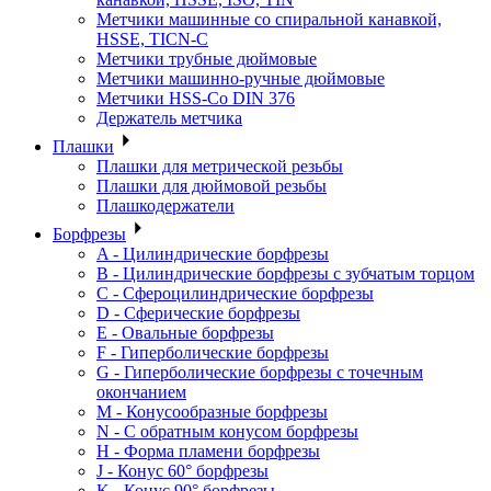
Метчики машинные со спиральной канавкой,
HSSE, TICN-C
Метчики трубные дюймовые
Метчики машинно-ручные дюймовые
Метчики HSS-Co DIN 376
Держатель метчика
Плашки
Плашки для метрической резьбы
Плашки для дюймовой резьбы
Плашкодержатели
Борфрезы
A - Цилиндрические борфрезы
B - Цилиндрические борфрезы с зубчатым торцом
C - Сфероцилиндрические борфрезы
D - Сферические борфрезы
E - Овальные борфрезы
F - Гиперболические борфрезы
G - Гиперболические борфрезы с точечным
окончанием
M - Конусообразные борфрезы
N - С обратным конусом борфрезы
H - Форма пламени борфрезы
J - Конус 60° борфрезы
K - Конус 90° борфрезы