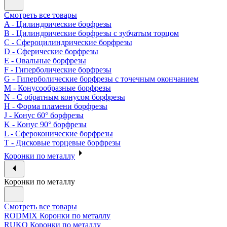
Смотреть все товары
A - Цилиндрические борфрезы
B - Цилиндрические борфрезы с зубчатым торцом
C - Сфероцилиндрические борфрезы
D - Сферические борфрезы
E - Овальные борфрезы
F - Гиперболические борфрезы
G - Гиперболические борфрезы с точечным окончанием
M - Конусообразные борфрезы
N - С обратным конусом борфрезы
H - Форма пламени борфрезы
J - Конус 60° борфрезы
K - Конус 90° борфрезы
L - Сфероконические борфрезы
T - Дисковые торцевые борфрезы
Коронки по металлу
Коронки по металлу
Смотреть все товары
RODMIX Коронки по металлу
RUKO Коронки по металлу