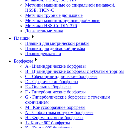
Метчики машинные со спиральной канавкой,
HSSE, TICN-C
Метчики трубные дюймовые
Метчики машинно-ручные дюймовые
Метчики HSS-Co DIN 376
Держатель метчика
Плашки
Плашки для метрической резьбы
Плашки для дюймовой резьбы
Плашкодержатели
Борфрезы
A - Цилиндрические борфрезы
B - Цилиндрические борфрезы с зубчатым торцом
C - Сфероцилиндрические борфрезы
D - Сферические борфрезы
E - Овальные борфрезы
F - Гиперболические борфрезы
G - Гиперболические борфрезы с точечным
окончанием
M - Конусообразные борфрезы
N - С обратным конусом борфрезы
H - Форма пламени борфрезы
J - Конус 60° борфрезы
K - Конус 90° борфрезы