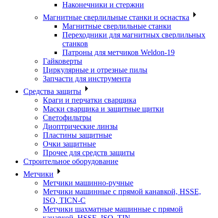
Наконечники и стержни
Магнитные сверлильные станки и оснастка
Магнитные сверлильные станки
Переходники для магнитных сверлильных
станков
Патроны для метчиков Weldon-19
Гайковерты
Циркулярные и отрезные пилы
Запчасти для инструмента
Средства защиты
Краги и перчатки сварщика
Маски сварщика и защитные щитки
Светофильтры
Диоптрические линзы
Пластины защитные
Очки защитные
Прочее для средств защиты
Строительное оборудование
Метчики
Метчики машинно-ручные
Метчики машинные с прямой канавкой, HSSE,
ISO, TICN-C
Метчики шахматные машинные с прямой
канавкой, HSSE, ISO, TIN