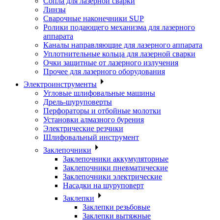
Сопла для лазерной сварки
Линзы
Сварочные наконечники SUP
Ролики подающего механизма для лазерного
аппарата
Каналы направляющие для лазерного аппарата
Уплотнительные кольца для лазерной сварки
Очки защитные от лазерного излучения
Прочее для лазерного оборудования
Электроинструменты
Угловые шлифовальные машины
Дрель-шуруповерты
Перфораторы и отбойные молотки
Установки алмазного бурения
Электрические резчики
Шлифовальный инструмент
Заклепочники
Заклепочники аккумуляторные
Заклепочники пневматические
Заклепочники электрические
Насадки на шуруповерт
Заклепки
Заклепки резьбовые
Заклепки вытяжные