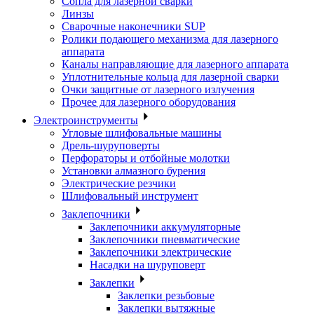
Сопла для лазерной сварки
Линзы
Сварочные наконечники SUP
Ролики подающего механизма для лазерного
аппарата
Каналы направляющие для лазерного аппарата
Уплотнительные кольца для лазерной сварки
Очки защитные от лазерного излучения
Прочее для лазерного оборудования
Электроинструменты
Угловые шлифовальные машины
Дрель-шуруповерты
Перфораторы и отбойные молотки
Установки алмазного бурения
Электрические резчики
Шлифовальный инструмент
Заклепочники
Заклепочники аккумуляторные
Заклепочники пневматические
Заклепочники электрические
Насадки на шуруповерт
Заклепки
Заклепки резьбовые
Заклепки вытяжные