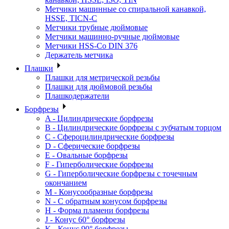
Метчики машинные со спиральной канавкой,
HSSE, TICN-C
Метчики трубные дюймовые
Метчики машинно-ручные дюймовые
Метчики HSS-Co DIN 376
Держатель метчика
Плашки
Плашки для метрической резьбы
Плашки для дюймовой резьбы
Плашкодержатели
Борфрезы
A - Цилиндрические борфрезы
B - Цилиндрические борфрезы с зубчатым торцом
C - Сфероцилиндрические борфрезы
D - Сферические борфрезы
E - Овальные борфрезы
F - Гиперболические борфрезы
G - Гиперболические борфрезы с точечным
окончанием
M - Конусообразные борфрезы
N - С обратным конусом борфрезы
H - Форма пламени борфрезы
J - Конус 60° борфрезы
K - Конус 90° борфрезы