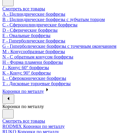
Смотреть все товары
A - Цилиндрические борфрезы
B - Цилиндрические борфрезы с зубчатым торцом
C - Сфероцилиндрические борфрезы
D - Сферические борфрезы
E - Овальные борфрезы
F - Гиперболические борфрезы
G - Гиперболические борфрезы с точечным окончанием
M - Конусообразные борфрезы
N - С обратным конусом борфрезы
H - Форма пламени борфрезы
J - Конус 60° борфрезы
K - Конус 90° борфрезы
L - Сфероконические борфрезы
T - Дисковые торцевые борфрезы
Коронки по металлу
Коронки по металлу
Смотреть все товары
RODMIX Коронки по металлу
RUKO Коронки по металлу