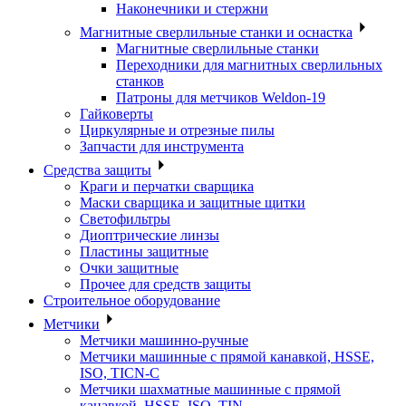
Наконечники и стержни
Магнитные сверлильные станки и оснастка
Магнитные сверлильные станки
Переходники для магнитных сверлильных
станков
Патроны для метчиков Weldon-19
Гайковерты
Циркулярные и отрезные пилы
Запчасти для инструмента
Средства защиты
Краги и перчатки сварщика
Маски сварщика и защитные щитки
Светофильтры
Диоптрические линзы
Пластины защитные
Очки защитные
Прочее для средств защиты
Строительное оборудование
Метчики
Метчики машинно-ручные
Метчики машинные с прямой канавкой, HSSE,
ISO, TICN-C
Метчики шахматные машинные с прямой
канавкой, HSSE, ISO, TIN