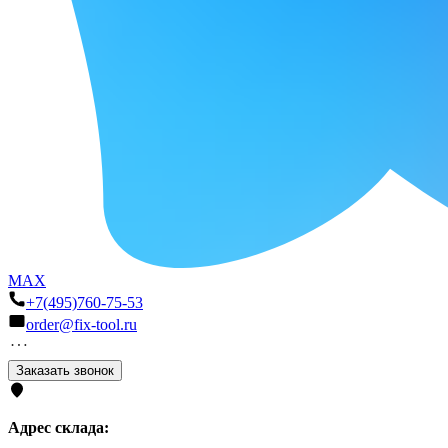
MAX
+7(495)760-75-53
order@fix-tool.ru
Заказать звонок
Адрес склада: