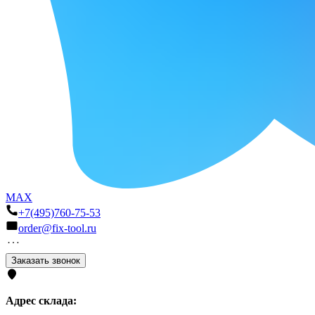
MAX
+7(495)760-75-53
order@fix-tool.ru
Заказать звонок
Адрес склада: