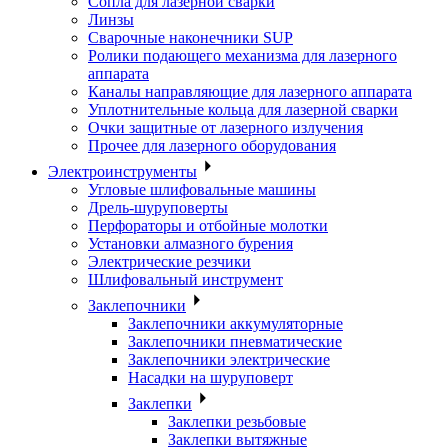
Сопла для лазерной сварки
Линзы
Сварочные наконечники SUP
Ролики подающего механизма для лазерного
аппарата
Каналы направляющие для лазерного аппарата
Уплотнительные кольца для лазерной сварки
Очки защитные от лазерного излучения
Прочее для лазерного оборудования
Электроинструменты
Угловые шлифовальные машины
Дрель-шуруповерты
Перфораторы и отбойные молотки
Установки алмазного бурения
Электрические резчики
Шлифовальный инструмент
Заклепочники
Заклепочники аккумуляторные
Заклепочники пневматические
Заклепочники электрические
Насадки на шуруповерт
Заклепки
Заклепки резьбовые
Заклепки вытяжные