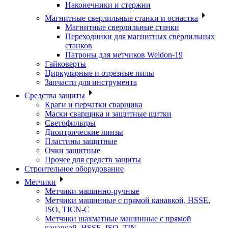
Наконечники и стержни
Магнитные сверлильные станки и оснастка
Магнитные сверлильные станки
Переходники для магнитных сверлильных
станков
Патроны для метчиков Weldon-19
Гайковерты
Циркулярные и отрезные пилы
Запчасти для инструмента
Средства защиты
Краги и перчатки сварщика
Маски сварщика и защитные щитки
Светофильтры
Диоптрические линзы
Пластины защитные
Очки защитные
Прочее для средств защиты
Строительное оборудование
Метчики
Метчики машинно-ручные
Метчики машинные с прямой канавкой, HSSE,
ISO, TICN-C
Метчики шахматные машинные с прямой
канавкой, HSSE, ISO, TIN