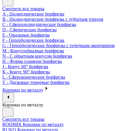
Смотреть все товары
A - Цилиндрические борфрезы
B - Цилиндрические борфрезы с зубчатым торцом
C - Сфероцилиндрические борфрезы
D - Сферические борфрезы
E - Овальные борфрезы
F - Гиперболические борфрезы
G - Гиперболические борфрезы с точечным окончанием
M - Конусообразные борфрезы
N - С обратным конусом борфрезы
H - Форма пламени борфрезы
J - Конус 60° борфрезы
K - Конус 90° борфрезы
L - Сфероконические борфрезы
T - Дисковые торцевые борфрезы
Коронки по металлу
Коронки по металлу
Смотреть все товары
RODMIX Коронки по металлу
RUKO Коронки по металлу