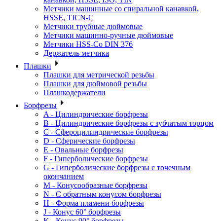
Метчики машинные со спиральной канавкой,
HSSE, TICN-C
Метчики трубные дюймовые
Метчики машинно-ручные дюймовые
Метчики HSS-Co DIN 376
Держатель метчика
Плашки
Плашки для метрической резьбы
Плашки для дюймовой резьбы
Плашкодержатели
Борфрезы
A - Цилиндрические борфрезы
B - Цилиндрические борфрезы с зубчатым торцом
C - Сфероцилиндрические борфрезы
D - Сферические борфрезы
E - Овальные борфрезы
F - Гиперболические борфрезы
G - Гиперболические борфрезы с точечным
окончанием
M - Конусообразные борфрезы
N - С обратным конусом борфрезы
H - Форма пламени борфрезы
J - Конус 60° борфрезы
K - Конус 90° борфрезы