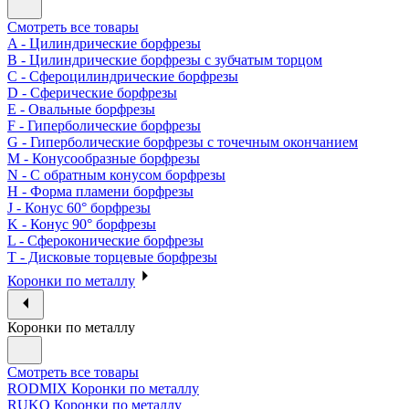
Смотреть все товары
A - Цилиндрические борфрезы
B - Цилиндрические борфрезы с зубчатым торцом
C - Сфероцилиндрические борфрезы
D - Сферические борфрезы
E - Овальные борфрезы
F - Гиперболические борфрезы
G - Гиперболические борфрезы с точечным окончанием
M - Конусообразные борфрезы
N - С обратным конусом борфрезы
H - Форма пламени борфрезы
J - Конус 60° борфрезы
K - Конус 90° борфрезы
L - Сфероконические борфрезы
T - Дисковые торцевые борфрезы
Коронки по металлу
Коронки по металлу
Смотреть все товары
RODMIX Коронки по металлу
RUKO Коронки по металлу