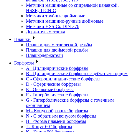
Метчики машинные со спиральной канавкой,
HSSE, TICN-C
Метчики трубные дюймовые
Метчики машинно-ручные дюймовые
Метчики HSS-Co DIN 376
Держатель метчика
Плашки
Плашки для метрической резьбы
Плашки для дюймовой резьбы
Плашкодержатели
Борфрезы
A - Цилиндрические борфрезы
B - Цилиндрические борфрезы с зубчатым торцом
C - Сфероцилиндрические борфрезы
D - Сферические борфрезы
E - Овальные борфрезы
F - Гиперболические борфрезы
G - Гиперболические борфрезы с точечным
окончанием
M - Конусообразные борфрезы
N - С обратным конусом борфрезы
H - Форма пламени борфрезы
J - Конус 60° борфрезы
K - Конус 90° борфрезы