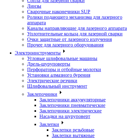
Сопла для лазерной сварки
Линзы
Сварочные наконечники SUP
Ролики подающего механизма для лазерного
аппарата
Каналы направляющие для лазерного аппарата
Уплотнительные кольца для лазерной сварки
Очки защитные от лазерного излучения
Прочее для лазерного оборудования
Электроинструменты
Угловые шлифовальные машины
Дрель-шуруповерты
Перфораторы и отбойные молотки
Установки алмазного бурения
Электрические резчики
Шлифовальный инструмент
Заклепочники
Заклепочники аккумуляторные
Заклепочники пневматические
Заклепочники электрические
Насадки на шуруповерт
Заклепки
Заклепки резьбовые
Заклепки вытяжные