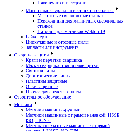
Наконечники и стержни
Магнитные сверлильные станки и оснастка
Магнитные сверлильные станки
Переходники для магнитных сверлильных
станков
Патроны для метчиков Weldon-19
Гайковерты
Циркулярные и отрезные пилы
Запчасти для инструмента
Средства защиты
Краги и перчатки сварщика
Маски сварщика и защитные щитки
Светофильтры
Диоптрические линзы
Пластины защитные
Очки защитные
Прочее для средств защиты
Строительное оборудование
Метчики
Метчики машинно-ручные
Метчики машинные с прямой канавкой, HSSE,
ISO, TICN-C
Метчики шахматные машинные с прямой
канавкой, HSSE, ISO, TIN