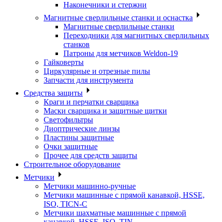
Наконечники и стержни
Магнитные сверлильные станки и оснастка
Магнитные сверлильные станки
Переходники для магнитных сверлильных
станков
Патроны для метчиков Weldon-19
Гайковерты
Циркулярные и отрезные пилы
Запчасти для инструмента
Средства защиты
Краги и перчатки сварщика
Маски сварщика и защитные щитки
Светофильтры
Диоптрические линзы
Пластины защитные
Очки защитные
Прочее для средств защиты
Строительное оборудование
Метчики
Метчики машинно-ручные
Метчики машинные с прямой канавкой, HSSE,
ISO, TICN-C
Метчики шахматные машинные с прямой
канавкой, HSSE, ISO, TIN