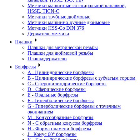
Метчики машинные со спиральной канавкой,
HSSE, TICN-C
Метчики трубные дюймовые
Метчики машинно-ручные дюймовые
Метчики HSS-Co DIN 376
Держатель метчика
Плашки
Плашки для метрической резьбы
Плашки для дюймовой резьбы
Плашкодержатели
Борфрезы
A - Цилиндрические борфрезы
B - Цилиндрические борфрезы с зубчатым торцом
C - Сфероцилиндрические борфрезы
D - Сферические борфрезы
E - Овальные борфрезы
F - Гиперболические борфрезы
G - Гиперболические борфрезы с точечным
окончанием
M - Конусообразные борфрезы
N - С обратным конусом борфрезы
H - Форма пламени борфрезы
J - Конус 60° борфрезы
K - Конус 90° борфрезы