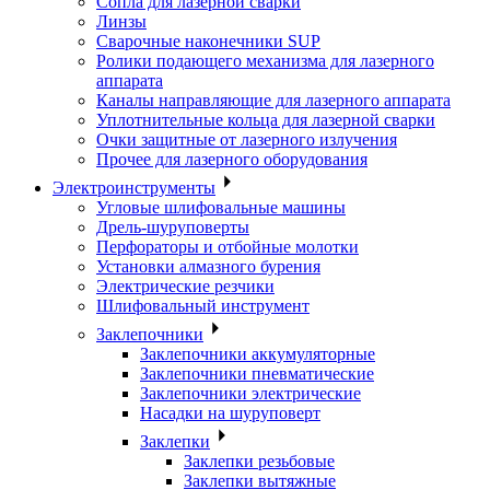
Сопла для лазерной сварки
Линзы
Сварочные наконечники SUP
Ролики подающего механизма для лазерного
аппарата
Каналы направляющие для лазерного аппарата
Уплотнительные кольца для лазерной сварки
Очки защитные от лазерного излучения
Прочее для лазерного оборудования
Электроинструменты
Угловые шлифовальные машины
Дрель-шуруповерты
Перфораторы и отбойные молотки
Установки алмазного бурения
Электрические резчики
Шлифовальный инструмент
Заклепочники
Заклепочники аккумуляторные
Заклепочники пневматические
Заклепочники электрические
Насадки на шуруповерт
Заклепки
Заклепки резьбовые
Заклепки вытяжные