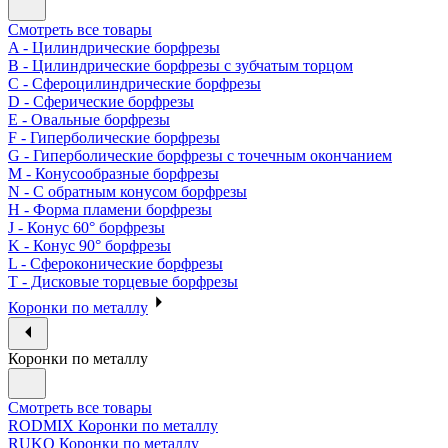
Смотреть все товары
A - Цилиндрические борфрезы
B - Цилиндрические борфрезы с зубчатым торцом
C - Сфероцилиндрические борфрезы
D - Сферические борфрезы
E - Овальные борфрезы
F - Гиперболические борфрезы
G - Гиперболические борфрезы с точечным окончанием
M - Конусообразные борфрезы
N - С обратным конусом борфрезы
H - Форма пламени борфрезы
J - Конус 60° борфрезы
K - Конус 90° борфрезы
L - Сфероконические борфрезы
T - Дисковые торцевые борфрезы
Коронки по металлу
Коронки по металлу
Смотреть все товары
RODMIX Коронки по металлу
RUKO Коронки по металлу