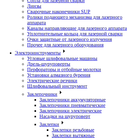
Сопла для лазерной сварки
Линзы
Сварочные наконечники SUP
Ролики подающего механизма для лазерного
аппарата
Каналы направляющие для лазерного аппарата
Уплотнительные кольца для лазерной сварки
Очки защитные от лазерного излучения
Прочее для лазерного оборудования
Электроинструменты
Угловые шлифовальные машины
Дрель-шуруповерты
Перфораторы и отбойные молотки
Установки алмазного бурения
Электрические резчики
Шлифовальный инструмент
Заклепочники
Заклепочники аккумуляторные
Заклепочники пневматические
Заклепочники электрические
Насадки на шуруповерт
Заклепки
Заклепки резьбовые
Заклепки вытяжные