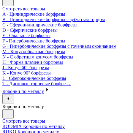
Смотреть все товары
A - Цилиндрические борфрезы
B - Цилиндрические борфрезы с зубчатым торцом
C - Сфероцилиндрические борфрезы
D - Сферические борфрезы
E - Овальные борфрезы
F - Гиперболические борфрезы
G - Гиперболические борфрезы с точечным окончанием
M - Конусообразные борфрезы
N - С обратным конусом борфрезы
H - Форма пламени борфрезы
J - Конус 60° борфрезы
K - Конус 90° борфрезы
L - Сфероконические борфрезы
T - Дисковые торцевые борфрезы
Коронки по металлу
Коронки по металлу
Смотреть все товары
RODMIX Коронки по металлу
RUKO Коронки по металлу