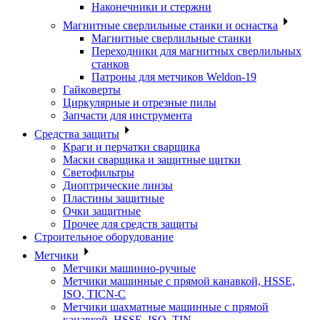
Наконечники и стержни
Магнитные сверлильные станки и оснастка
Магнитные сверлильные станки
Переходники для магнитных сверлильных
станков
Патроны для метчиков Weldon-19
Гайковерты
Циркулярные и отрезные пилы
Запчасти для инструмента
Средства защиты
Краги и перчатки сварщика
Маски сварщика и защитные щитки
Светофильтры
Диоптрические линзы
Пластины защитные
Очки защитные
Прочее для средств защиты
Строительное оборудование
Метчики
Метчики машинно-ручные
Метчики машинные с прямой канавкой, HSSE,
ISO, TICN-C
Метчики шахматные машинные с прямой
канавкой, HSSE, ISO, TIN