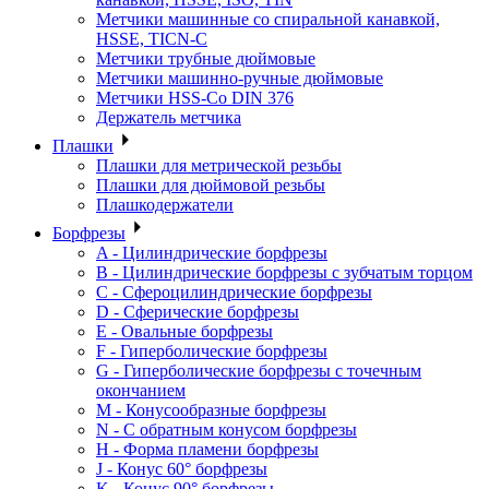
Метчики машинные со спиральной канавкой,
HSSE, TICN-C
Метчики трубные дюймовые
Метчики машинно-ручные дюймовые
Метчики HSS-Co DIN 376
Держатель метчика
Плашки
Плашки для метрической резьбы
Плашки для дюймовой резьбы
Плашкодержатели
Борфрезы
A - Цилиндрические борфрезы
B - Цилиндрические борфрезы с зубчатым торцом
C - Сфероцилиндрические борфрезы
D - Сферические борфрезы
E - Овальные борфрезы
F - Гиперболические борфрезы
G - Гиперболические борфрезы с точечным
окончанием
M - Конусообразные борфрезы
N - С обратным конусом борфрезы
H - Форма пламени борфрезы
J - Конус 60° борфрезы
K - Конус 90° борфрезы