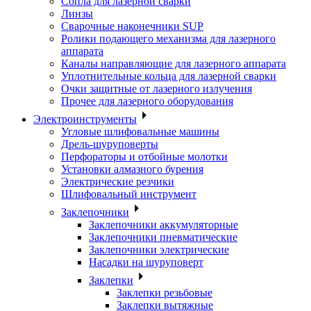
Сопла для лазерной сварки
Линзы
Сварочные наконечники SUP
Ролики подающего механизма для лазерного
аппарата
Каналы направляющие для лазерного аппарата
Уплотнительные кольца для лазерной сварки
Очки защитные от лазерного излучения
Прочее для лазерного оборудования
Электроинструменты
Угловые шлифовальные машины
Дрель-шуруповерты
Перфораторы и отбойные молотки
Установки алмазного бурения
Электрические резчики
Шлифовальный инструмент
Заклепочники
Заклепочники аккумуляторные
Заклепочники пневматические
Заклепочники электрические
Насадки на шуруповерт
Заклепки
Заклепки резьбовые
Заклепки вытяжные