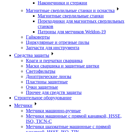
Наконечники и стержни
Магнитные сверлильные станки и оснастка
Магнитные сверлильные станки
Переходники для магнитных сверлильных
станков
Патроны для метчиков Weldon-19
Гайковерты
Циркулярные и отрезные пилы
Запчасти для инструмента
Средства защиты
Краги и перчатки сварщика
Маски сварщика и защитные щитки
Светофильтры
Диоптрические линзы
Пластины защитные
Очки защитные
Прочее для средств защиты
Строительное оборудование
Метчики
Метчики машинно-ручные
Метчики машинные с прямой канавкой, HSSE,
ISO, TICN-C
Метчики шахматные машинные с прямой
канавкой, HSSE, ISO, TIN