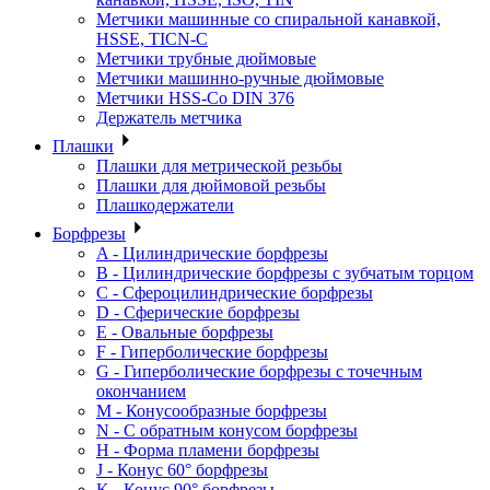
Метчики машинные со спиральной канавкой,
HSSE, TICN-C
Метчики трубные дюймовые
Метчики машинно-ручные дюймовые
Метчики HSS-Co DIN 376
Держатель метчика
Плашки
Плашки для метрической резьбы
Плашки для дюймовой резьбы
Плашкодержатели
Борфрезы
A - Цилиндрические борфрезы
B - Цилиндрические борфрезы с зубчатым торцом
C - Сфероцилиндрические борфрезы
D - Сферические борфрезы
E - Овальные борфрезы
F - Гиперболические борфрезы
G - Гиперболические борфрезы с точечным
окончанием
M - Конусообразные борфрезы
N - С обратным конусом борфрезы
H - Форма пламени борфрезы
J - Конус 60° борфрезы
K - Конус 90° борфрезы