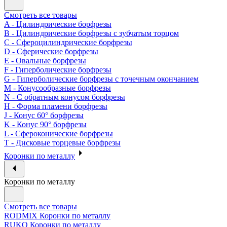
Смотреть все товары
A - Цилиндрические борфрезы
B - Цилиндрические борфрезы с зубчатым торцом
C - Сфероцилиндрические борфрезы
D - Сферические борфрезы
E - Овальные борфрезы
F - Гиперболические борфрезы
G - Гиперболические борфрезы с точечным окончанием
M - Конусообразные борфрезы
N - С обратным конусом борфрезы
H - Форма пламени борфрезы
J - Конус 60° борфрезы
K - Конус 90° борфрезы
L - Сфероконические борфрезы
T - Дисковые торцевые борфрезы
Коронки по металлу
Коронки по металлу
Смотреть все товары
RODMIX Коронки по металлу
RUKO Коронки по металлу