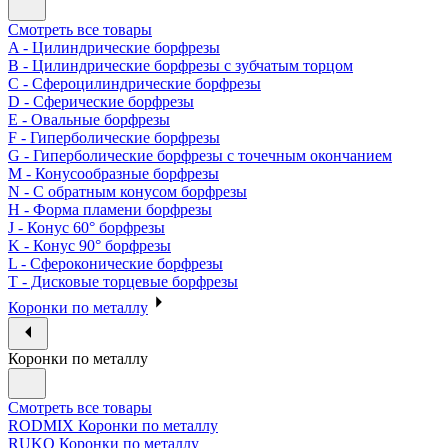
Смотреть все товары
A - Цилиндрические борфрезы
B - Цилиндрические борфрезы с зубчатым торцом
C - Сфероцилиндрические борфрезы
D - Сферические борфрезы
E - Овальные борфрезы
F - Гиперболические борфрезы
G - Гиперболические борфрезы с точечным окончанием
M - Конусообразные борфрезы
N - С обратным конусом борфрезы
H - Форма пламени борфрезы
J - Конус 60° борфрезы
K - Конус 90° борфрезы
L - Сфероконические борфрезы
T - Дисковые торцевые борфрезы
Коронки по металлу
Коронки по металлу
Смотреть все товары
RODMIX Коронки по металлу
RUKO Коронки по металлу