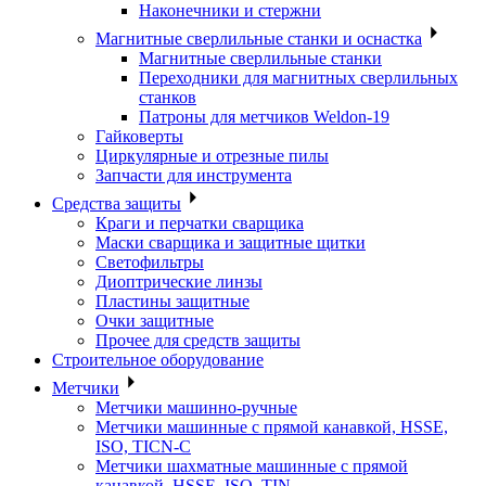
Наконечники и стержни
Магнитные сверлильные станки и оснастка
Магнитные сверлильные станки
Переходники для магнитных сверлильных
станков
Патроны для метчиков Weldon-19
Гайковерты
Циркулярные и отрезные пилы
Запчасти для инструмента
Средства защиты
Краги и перчатки сварщика
Маски сварщика и защитные щитки
Светофильтры
Диоптрические линзы
Пластины защитные
Очки защитные
Прочее для средств защиты
Строительное оборудование
Метчики
Метчики машинно-ручные
Метчики машинные с прямой канавкой, HSSE,
ISO, TICN-C
Метчики шахматные машинные с прямой
канавкой, HSSE, ISO, TIN