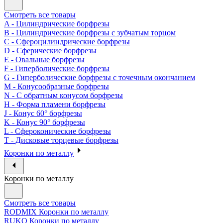
Смотреть все товары
A - Цилиндрические борфрезы
B - Цилиндрические борфрезы с зубчатым торцом
C - Сфероцилиндрические борфрезы
D - Сферические борфрезы
E - Овальные борфрезы
F - Гиперболические борфрезы
G - Гиперболические борфрезы с точечным окончанием
M - Конусообразные борфрезы
N - С обратным конусом борфрезы
H - Форма пламени борфрезы
J - Конус 60° борфрезы
K - Конус 90° борфрезы
L - Сфероконические борфрезы
T - Дисковые торцевые борфрезы
Коронки по металлу
Коронки по металлу
Смотреть все товары
RODMIX Коронки по металлу
RUKO Коронки по металлу