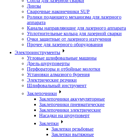
Сопла для лазерной сварки
Линзы
Сварочные наконечники SUP
Ролики подающего механизма для лазерного
аппарата
Каналы направляющие для лазерного аппарата
Уплотнительные кольца для лазерной сварки
Очки защитные от лазерного излучения
Прочее для лазерного оборудования
Электроинструменты
Угловые шлифовальные машины
Дрель-шуруповерты
Перфораторы и отбойные молотки
Установки алмазного бурения
Электрические резчики
Шлифовальный инструмент
Заклепочники
Заклепочники аккумуляторные
Заклепочники пневматические
Заклепочники электрические
Насадки на шуруповерт
Заклепки
Заклепки резьбовые
Заклепки вытяжные