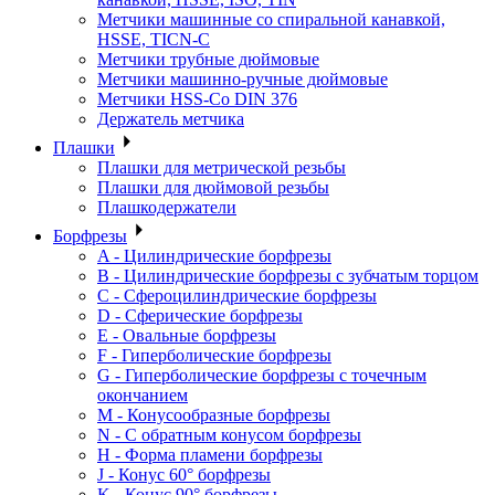
Метчики машинные со спиральной канавкой,
HSSE, TICN-C
Метчики трубные дюймовые
Метчики машинно-ручные дюймовые
Метчики HSS-Co DIN 376
Держатель метчика
Плашки
Плашки для метрической резьбы
Плашки для дюймовой резьбы
Плашкодержатели
Борфрезы
A - Цилиндрические борфрезы
B - Цилиндрические борфрезы с зубчатым торцом
C - Сфероцилиндрические борфрезы
D - Сферические борфрезы
E - Овальные борфрезы
F - Гиперболические борфрезы
G - Гиперболические борфрезы с точечным
окончанием
M - Конусообразные борфрезы
N - С обратным конусом борфрезы
H - Форма пламени борфрезы
J - Конус 60° борфрезы
K - Конус 90° борфрезы