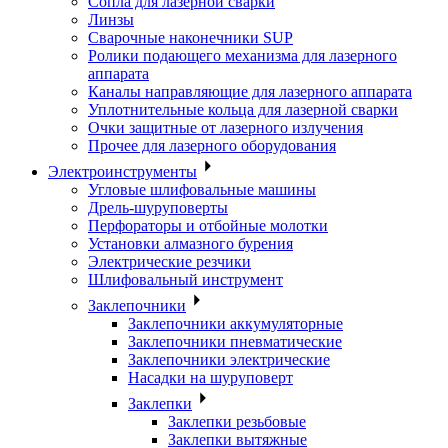
Сопла для лазерной сварки
Линзы
Сварочные наконечники SUP
Ролики подающего механизма для лазерного
аппарата
Каналы направляющие для лазерного аппарата
Уплотнительные кольца для лазерной сварки
Очки защитные от лазерного излучения
Прочее для лазерного оборудования
Электроинструменты
Угловые шлифовальные машины
Дрель-шуруповерты
Перфораторы и отбойные молотки
Установки алмазного бурения
Электрические резчики
Шлифовальный инструмент
Заклепочники
Заклепочники аккумуляторные
Заклепочники пневматические
Заклепочники электрические
Насадки на шуруповерт
Заклепки
Заклепки резьбовые
Заклепки вытяжные