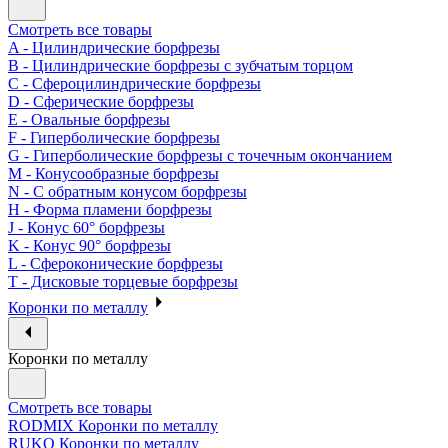
Смотреть все товары
A - Цилиндрические борфрезы
B - Цилиндрические борфрезы с зубчатым торцом
C - Сфероцилиндрические борфрезы
D - Сферические борфрезы
E - Овальные борфрезы
F - Гиперболические борфрезы
G - Гиперболические борфрезы с точечным окончанием
M - Конусообразные борфрезы
N - С обратным конусом борфрезы
H - Форма пламени борфрезы
J - Конус 60° борфрезы
K - Конус 90° борфрезы
L - Сфероконические борфрезы
T - Дисковые торцевые борфрезы
Коронки по металлу
Коронки по металлу
Смотреть все товары
RODMIX Коронки по металлу
RUKO Коронки по металлу