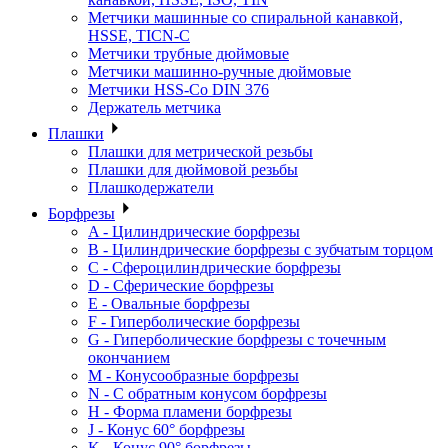
Метчики машинные со спиральной канавкой,
HSSE, TICN-C
Метчики трубные дюймовые
Метчики машинно-ручные дюймовые
Метчики HSS-Co DIN 376
Держатель метчика
Плашки
Плашки для метрической резьбы
Плашки для дюймовой резьбы
Плашкодержатели
Борфрезы
A - Цилиндрические борфрезы
B - Цилиндрические борфрезы с зубчатым торцом
C - Сфероцилиндрические борфрезы
D - Сферические борфрезы
E - Овальные борфрезы
F - Гиперболические борфрезы
G - Гиперболические борфрезы с точечным
окончанием
M - Конусообразные борфрезы
N - С обратным конусом борфрезы
H - Форма пламени борфрезы
J - Конус 60° борфрезы
K - Конус 90° борфрезы