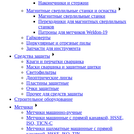
Наконечники и стержни
Магнитные сверлильные станки и оснастка
Магнитные сверлильные станки
Переходники для магнитных сверлильных
станков
Патроны для метчиков Weldon-19
Гайковерты
Циркулярные и отрезные пилы
Запчасти для инструмента
Средства защиты
Краги и перчатки сварщика
Маски сварщика и защитные щитки
Светофильтры
Диоптрические линзы
Пластины защитные
Очки защитные
Прочее для средств защиты
Строительное оборудование
Метчики
Метчики машинно-ручные
Метчики машинные с прямой канавкой, HSSE,
ISO, TICN-C
Метчики шахматные машинные с прямой
канавкой, HSSE, ISO, TIN