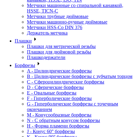
Метчики машинные со спиральной канавкой,
HSSE, TICN-C
Метчики трубные дюймовые
Метчики машинно-ручные дюймовые
Метчики HSS-Co DIN 376
Держатель метчика
Плашки
Плашки для метрической резьбы
Плашки для дюймовой резьбы
Плашкодержатели
Борфрезы
A - Цилиндрические борфрезы
B - Цилиндрические борфрезы с зубчатым торцом
C - Сфероцилиндрические борфрезы
D - Сферические борфрезы
E - Овальные борфрезы
F - Гиперболические борфрезы
G - Гиперболические борфрезы с точечным
окончанием
M - Конусообразные борфрезы
N - С обратным конусом борфрезы
H - Форма пламени борфрезы
J - Конус 60° борфрезы
K - Конус 90° борфрезы