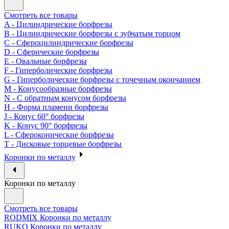
Смотреть все товары
A - Цилиндрические борфрезы
B - Цилиндрические борфрезы с зубчатым торцом
C - Сфероцилиндрические борфрезы
D - Сферические борфрезы
E - Овальные борфрезы
F - Гиперболические борфрезы
G - Гиперболические борфрезы с точечным окончанием
M - Конусообразные борфрезы
N - С обратным конусом борфрезы
H - Форма пламени борфрезы
J - Конус 60° борфрезы
K - Конус 90° борфрезы
L - Сфероконические борфрезы
T - Дисковые торцевые борфрезы
Коронки по металлу
Коронки по металлу
Смотреть все товары
RODMIX Коронки по металлу
RUKO Коронки по металлу