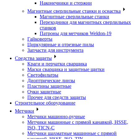
Наконечники и стержни
Магнитные сверлильные станки и оснастка
Магнитные сверлильные станки
Переходники для магнитных сверлильных
станков
Патроны для метчиков Weldon-19
Гайковерты
Циркулярные и отрезные пилы
Запчасти для инструмента
Средства защиты
Краги и перчатки сварщика
Маски сварщика и защитные щитки
Светофильтры
Диоптрические линзы
Пластины защитные
Очки защитные
Прочее для средств защиты
Строительное оборудование
Метчики
Метчики машинно-ручные
Метчики машинные с прямой канавкой, HSSE,
ISO, TICN-C
Метчики шахматные машинные с прямой
канавкой, HSSE, ISO, TIN