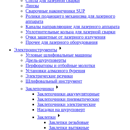
Сопла для лазерной сварки
Линзы
Сварочные наконечники SUP
Ролики подающего механизма для лазерного
аппарата
Каналы направляющие для лазерного аппарата
Уплотнительные кольца для лазерной сварки
Очки защитные от лазерного излучения
Прочее для лазерного оборудования
Электроинструменты
Угловые шлифовальные машины
Дрель-шуруповерты
Перфораторы и отбойные молотки
Установки алмазного бурения
Электрические резчики
Шлифовальный инструмент
Заклепочники
Заклепочники аккумуляторные
Заклепочники пневматические
Заклепочники электрические
Насадки на шуруповерт
Заклепки
Заклепки резьбовые
Заклепки вытяжные