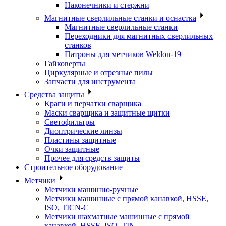
Наконечники и стержни
Магнитные сверлильные станки и оснастка
Магнитные сверлильные станки
Переходники для магнитных сверлильных
станков
Патроны для метчиков Weldon-19
Гайковерты
Циркулярные и отрезные пилы
Запчасти для инструмента
Средства защиты
Краги и перчатки сварщика
Маски сварщика и защитные щитки
Светофильтры
Диоптрические линзы
Пластины защитные
Очки защитные
Прочее для средств защиты
Строительное оборудование
Метчики
Метчики машинно-ручные
Метчики машинные с прямой канавкой, HSSE,
ISO, TICN-C
Метчики шахматные машинные с прямой
канавкой, HSSE, ISO, TIN