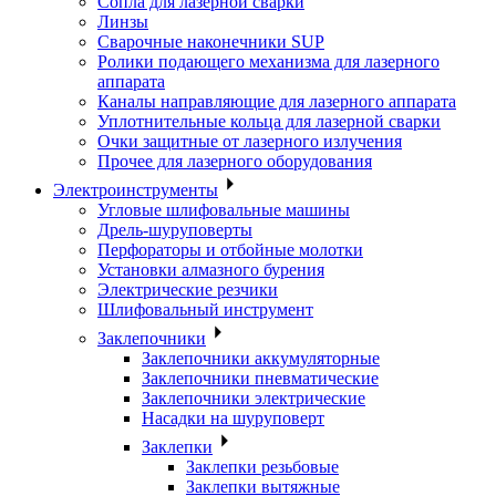
Сопла для лазерной сварки
Линзы
Сварочные наконечники SUP
Ролики подающего механизма для лазерного
аппарата
Каналы направляющие для лазерного аппарата
Уплотнительные кольца для лазерной сварки
Очки защитные от лазерного излучения
Прочее для лазерного оборудования
Электроинструменты
Угловые шлифовальные машины
Дрель-шуруповерты
Перфораторы и отбойные молотки
Установки алмазного бурения
Электрические резчики
Шлифовальный инструмент
Заклепочники
Заклепочники аккумуляторные
Заклепочники пневматические
Заклепочники электрические
Насадки на шуруповерт
Заклепки
Заклепки резьбовые
Заклепки вытяжные