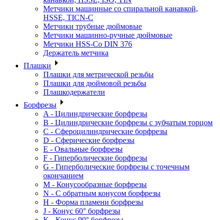
Метчики машинные со спиральной канавкой,
HSSE, TICN-C
Метчики трубные дюймовые
Метчики машинно-ручные дюймовые
Метчики HSS-Co DIN 376
Держатель метчика
Плашки
Плашки для метрической резьбы
Плашки для дюймовой резьбы
Плашкодержатели
Борфрезы
A - Цилиндрические борфрезы
B - Цилиндрические борфрезы с зубчатым торцом
C - Сфероцилиндрические борфрезы
D - Сферические борфрезы
E - Овальные борфрезы
F - Гиперболические борфрезы
G - Гиперболические борфрезы с точечным
окончанием
M - Конусообразные борфрезы
N - С обратным конусом борфрезы
H - Форма пламени борфрезы
J - Конус 60° борфрезы
K - Конус 90° борфрезы