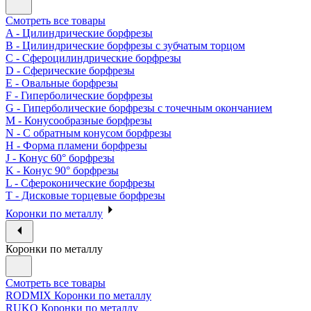
Смотреть все товары
A - Цилиндрические борфрезы
B - Цилиндрические борфрезы с зубчатым торцом
C - Сфероцилиндрические борфрезы
D - Сферические борфрезы
E - Овальные борфрезы
F - Гиперболические борфрезы
G - Гиперболические борфрезы с точечным окончанием
M - Конусообразные борфрезы
N - С обратным конусом борфрезы
H - Форма пламени борфрезы
J - Конус 60° борфрезы
K - Конус 90° борфрезы
L - Сфероконические борфрезы
T - Дисковые торцевые борфрезы
Коронки по металлу
Коронки по металлу
Смотреть все товары
RODMIX Коронки по металлу
RUKO Коронки по металлу