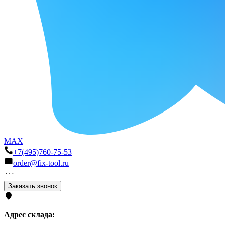
MAX
+7(495)760-75-53
order@fix-tool.ru
Заказать звонок
Адрес склада: