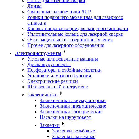
Сопла для лазерной сварки
Линзы
Сварочные наконечники SUP
Ролики подающего механизма для лазерного
аппарата
Каналы направляющие для лазерного аппарата
Уплотнительные кольца для лазерной сварки
Очки защитные от лазерного излучения
Прочее для лазерного оборудования
Электроинструменты
Угловые шлифовальные машины
Дрель-шуруповерты
Перфораторы и отбойные молотки
Установки алмазного бурения
Электрические резчики
Шлифовальный инструмент
Заклепочники
Заклепочники аккумуляторные
Заклепочники пневматические
Заклепочники электрические
Насадки на шуруповерт
Заклепки
Заклепки резьбовые
Заклепки вытяжные