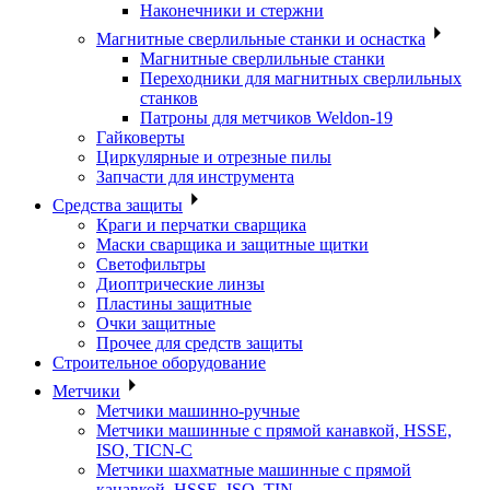
Наконечники и стержни
Магнитные сверлильные станки и оснастка
Магнитные сверлильные станки
Переходники для магнитных сверлильных
станков
Патроны для метчиков Weldon-19
Гайковерты
Циркулярные и отрезные пилы
Запчасти для инструмента
Средства защиты
Краги и перчатки сварщика
Маски сварщика и защитные щитки
Светофильтры
Диоптрические линзы
Пластины защитные
Очки защитные
Прочее для средств защиты
Строительное оборудование
Метчики
Метчики машинно-ручные
Метчики машинные с прямой канавкой, HSSE,
ISO, TICN-C
Метчики шахматные машинные с прямой
канавкой, HSSE, ISO, TIN