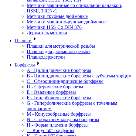
Метчики машинные со спиральной канавкой,
HSSE, TICN-C
Метчики трубные дюймовые
Метчики машинно-ручные дюймовые
Метчики HSS-Co DIN 376
Держатель метчика
Плашки
Плашки для метрической резьбы
Плашки для дюймовой резьбы
Плашкодержатели
Борфрезы
A - Цилиндрические борфрезы
B - Цилиндрические борфрезы с зубчатым торцом
C - Сфероцилиндрические борфрезы
D - Сферические борфрезы
E - Овальные борфрезы
F - Гиперболические борфрезы
G - Гиперболические борфрезы с точечным
окончанием
M - Конусообразные борфрезы
N - С обратным конусом борфрезы
H - Форма пламени борфрезы
J - Конус 60° борфрезы
K - Конус 90° борфрезы