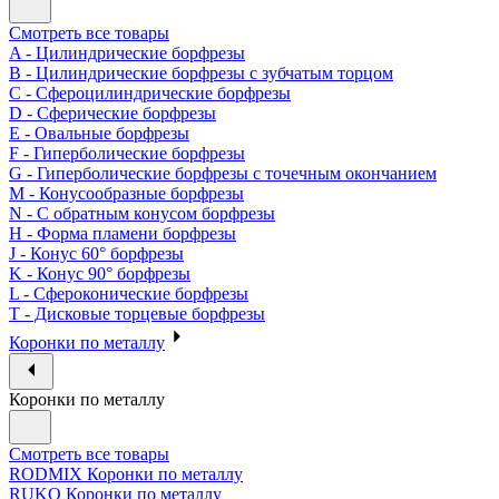
Смотреть все товары
A - Цилиндрические борфрезы
B - Цилиндрические борфрезы с зубчатым торцом
C - Сфероцилиндрические борфрезы
D - Сферические борфрезы
E - Овальные борфрезы
F - Гиперболические борфрезы
G - Гиперболические борфрезы с точечным окончанием
M - Конусообразные борфрезы
N - С обратным конусом борфрезы
H - Форма пламени борфрезы
J - Конус 60° борфрезы
K - Конус 90° борфрезы
L - Сфероконические борфрезы
T - Дисковые торцевые борфрезы
Коронки по металлу
Коронки по металлу
Смотреть все товары
RODMIX Коронки по металлу
RUKO Коронки по металлу