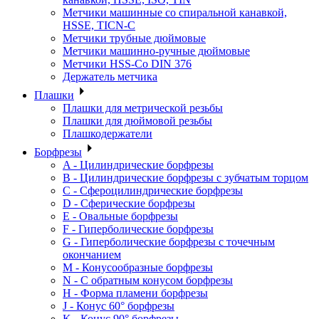
Метчики машинные со спиральной канавкой,
HSSE, TICN-C
Метчики трубные дюймовые
Метчики машинно-ручные дюймовые
Метчики HSS-Co DIN 376
Держатель метчика
Плашки
Плашки для метрической резьбы
Плашки для дюймовой резьбы
Плашкодержатели
Борфрезы
A - Цилиндрические борфрезы
B - Цилиндрические борфрезы с зубчатым торцом
C - Сфероцилиндрические борфрезы
D - Сферические борфрезы
E - Овальные борфрезы
F - Гиперболические борфрезы
G - Гиперболические борфрезы с точечным
окончанием
M - Конусообразные борфрезы
N - С обратным конусом борфрезы
H - Форма пламени борфрезы
J - Конус 60° борфрезы
K - Конус 90° борфрезы