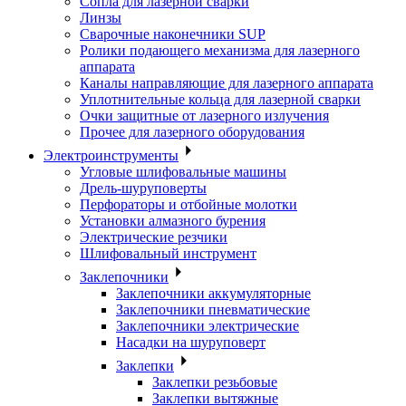
Сопла для лазерной сварки
Линзы
Сварочные наконечники SUP
Ролики подающего механизма для лазерного
аппарата
Каналы направляющие для лазерного аппарата
Уплотнительные кольца для лазерной сварки
Очки защитные от лазерного излучения
Прочее для лазерного оборудования
Электроинструменты
Угловые шлифовальные машины
Дрель-шуруповерты
Перфораторы и отбойные молотки
Установки алмазного бурения
Электрические резчики
Шлифовальный инструмент
Заклепочники
Заклепочники аккумуляторные
Заклепочники пневматические
Заклепочники электрические
Насадки на шуруповерт
Заклепки
Заклепки резьбовые
Заклепки вытяжные