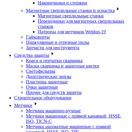
Наконечники и стержни
Магнитные сверлильные станки и оснастка
Магнитные сверлильные станки
Переходники для магнитных сверлильных
станков
Патроны для метчиков Weldon-19
Гайковерты
Циркулярные и отрезные пилы
Запчасти для инструмента
Средства защиты
Краги и перчатки сварщика
Маски сварщика и защитные щитки
Светофильтры
Диоптрические линзы
Пластины защитные
Очки защитные
Прочее для средств защиты
Строительное оборудование
Метчики
Метчики машинно-ручные
Метчики машинные с прямой канавкой, HSSE,
ISO, TICN-C
Метчики шахматные машинные с прямой
канавкой, HSSE, ISO, TIN