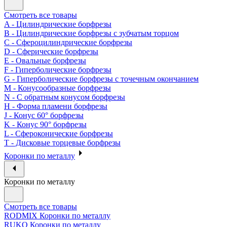
Смотреть все товары
A - Цилиндрические борфрезы
B - Цилиндрические борфрезы с зубчатым торцом
C - Сфероцилиндрические борфрезы
D - Сферические борфрезы
E - Овальные борфрезы
F - Гиперболические борфрезы
G - Гиперболические борфрезы с точечным окончанием
M - Конусообразные борфрезы
N - С обратным конусом борфрезы
H - Форма пламени борфрезы
J - Конус 60° борфрезы
K - Конус 90° борфрезы
L - Сфероконические борфрезы
T - Дисковые торцевые борфрезы
Коронки по металлу
Коронки по металлу
Смотреть все товары
RODMIX Коронки по металлу
RUKO Коронки по металлу