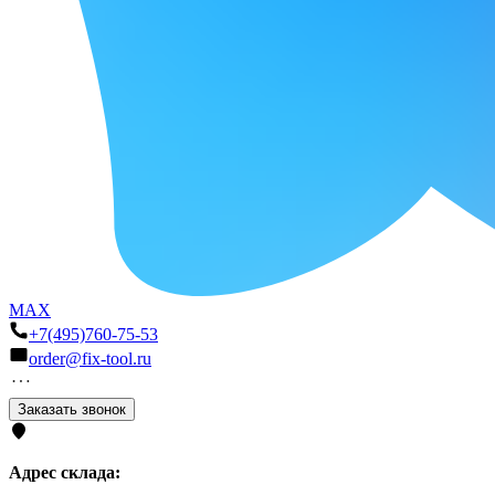
MAX
+7(495)760-75-53
order@fix-tool.ru
Заказать звонок
Адрес склада: