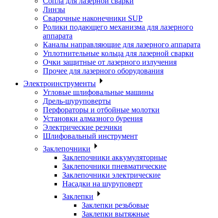
Сопла для лазерной сварки
Линзы
Сварочные наконечники SUP
Ролики подающего механизма для лазерного
аппарата
Каналы направляющие для лазерного аппарата
Уплотнительные кольца для лазерной сварки
Очки защитные от лазерного излучения
Прочее для лазерного оборудования
Электроинструменты
Угловые шлифовальные машины
Дрель-шуруповерты
Перфораторы и отбойные молотки
Установки алмазного бурения
Электрические резчики
Шлифовальный инструмент
Заклепочники
Заклепочники аккумуляторные
Заклепочники пневматические
Заклепочники электрические
Насадки на шуруповерт
Заклепки
Заклепки резьбовые
Заклепки вытяжные