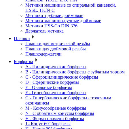
Метчики машинные со спиральной канавкой,
HSSE, TICN-C
Метчики трубные дюймовые
Метчики машинно-ручные дюймовые
Метчики HSS-Co DIN 376
Держатель метчика
Плашки
Плашки для метрической резьбы
Плашки для дюймовой резьбы
Плашкодержатели
Борфрезы
A - Цилиндрические борфрезы
B - Цилиндрические борфрезы с зубчатым торцом
C - Сфероцилиндрические борфрезы
D - Сферические борфрезы
E - Овальные борфрезы
F - Гиперболические борфрезы
G - Гиперболические борфрезы с точечным
окончанием
M - Конусообразные борфрезы
N - С обратным конусом борфрезы
H - Форма пламени борфрезы
J - Конус 60° борфрезы
K - Конус 90° борфрезы