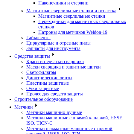
Наконечники и стержни
Магнитные сверлильные станки и оснастка
Магнитные сверлильные станки
Переходники для магнитных сверлильных
станков
Патроны для метчиков Weldon-19
Гайковерты
Циркулярные и отрезные пилы
Запчасти для инструмента
Средства защиты
Краги и перчатки сварщика
Маски сварщика и защитные щитки
Светофильтры
Диоптрические линзы
Пластины защитные
Очки защитные
Прочее для средств защиты
Строительное оборудование
Метчики
Метчики машинно-ручные
Метчики машинные с прямой канавкой, HSSE,
ISO, TICN-C
Метчики шахматные машинные с прямой
канавкой, HSSE, ISO, TIN