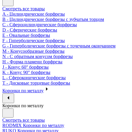
Смотреть все товары
A - Цилиндрические борфрезы
B - Цилиндрические борфрезы с зубчатым торцом
C - Сфероцилиндрические борфрезы
D - Сферические борфрезы
E - Овальные борфрезы
F - Гиперболические борфрезы
G - Гиперболические борфрезы с точечным окончанием
M - Конусообразные борфрезы
N - С обратным конусом борфрезы
H - Форма пламени борфрезы
J - Конус 60° борфрезы
K - Конус 90° борфрезы
L - Сфероконические борфрезы
T - Дисковые торцевые борфрезы
Коронки по металлу
Коронки по металлу
Смотреть все товары
RODMIX Коронки по металлу
RUKO Коронки по металлу