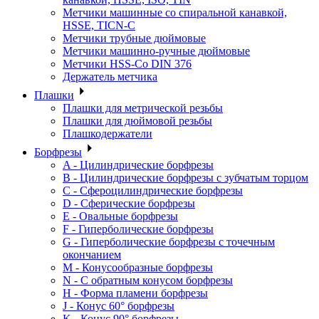
Метчики машинные со спиральной канавкой,
HSSE, TICN-C
Метчики трубные дюймовые
Метчики машинно-ручные дюймовые
Метчики HSS-Co DIN 376
Держатель метчика
Плашки
Плашки для метрической резьбы
Плашки для дюймовой резьбы
Плашкодержатели
Борфрезы
A - Цилиндрические борфрезы
B - Цилиндрические борфрезы с зубчатым торцом
C - Сфероцилиндрические борфрезы
D - Сферические борфрезы
E - Овальные борфрезы
F - Гиперболические борфрезы
G - Гиперболические борфрезы с точечным
окончанием
M - Конусообразные борфрезы
N - С обратным конусом борфрезы
H - Форма пламени борфрезы
J - Конус 60° борфрезы
K - Конус 90° борфрезы