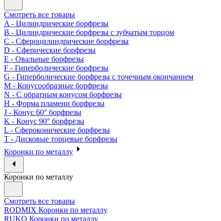
Смотреть все товары
A - Цилиндрические борфрезы
B - Цилиндрические борфрезы с зубчатым торцом
C - Сфероцилиндрические борфрезы
D - Сферические борфрезы
E - Овальные борфрезы
F - Гиперболические борфрезы
G - Гиперболические борфрезы с точечным окончанием
M - Конусообразные борфрезы
N - С обратным конусом борфрезы
H - Форма пламени борфрезы
J - Конус 60° борфрезы
K - Конус 90° борфрезы
L - Сфероконические борфрезы
T - Дисковые торцевые борфрезы
Коронки по металлу
Коронки по металлу
Смотреть все товары
RODMIX Коронки по металлу
RUKO Коронки по металлу