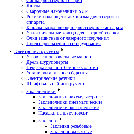
Сопла для лазерной сварки
Линзы
Сварочные наконечники SUP
Ролики подающего механизма для лазерного
аппарата
Каналы направляющие для лазерного аппарата
Уплотнительные кольца для лазерной сварки
Очки защитные от лазерного излучения
Прочее для лазерного оборудования
Электроинструменты
Угловые шлифовальные машины
Дрель-шуруповерты
Перфораторы и отбойные молотки
Установки алмазного бурения
Электрические резчики
Шлифовальный инструмент
Заклепочники
Заклепочники аккумуляторные
Заклепочники пневматические
Заклепочники электрические
Насадки на шуруповерт
Заклепки
Заклепки резьбовые
Заклепки вытяжные