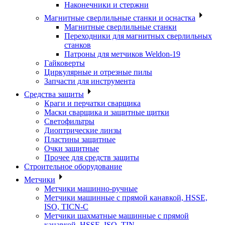
Наконечники и стержни
Магнитные сверлильные станки и оснастка
Магнитные сверлильные станки
Переходники для магнитных сверлильных
станков
Патроны для метчиков Weldon-19
Гайковерты
Циркулярные и отрезные пилы
Запчасти для инструмента
Средства защиты
Краги и перчатки сварщика
Маски сварщика и защитные щитки
Светофильтры
Диоптрические линзы
Пластины защитные
Очки защитные
Прочее для средств защиты
Строительное оборудование
Метчики
Метчики машинно-ручные
Метчики машинные с прямой канавкой, HSSE,
ISO, TICN-C
Метчики шахматные машинные с прямой
канавкой, HSSE, ISO, TIN