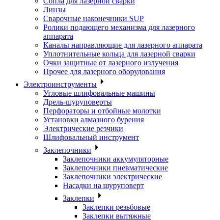
Сопла для лазерной сварки
Линзы
Сварочные наконечники SUP
Ролики подающего механизма для лазерного
аппарата
Каналы направляющие для лазерного аппарата
Уплотнительные кольца для лазерной сварки
Очки защитные от лазерного излучения
Прочее для лазерного оборудования
Электроинструменты
Угловые шлифовальные машины
Дрель-шуруповерты
Перфораторы и отбойные молотки
Установки алмазного бурения
Электрические резчики
Шлифовальный инструмент
Заклепочники
Заклепочники аккумуляторные
Заклепочники пневматические
Заклепочники электрические
Насадки на шуруповерт
Заклепки
Заклепки резьбовые
Заклепки вытяжные