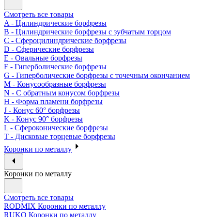
Смотреть все товары
A - Цилиндрические борфрезы
B - Цилиндрические борфрезы с зубчатым торцом
C - Сфероцилиндрические борфрезы
D - Сферические борфрезы
E - Овальные борфрезы
F - Гиперболические борфрезы
G - Гиперболические борфрезы с точечным окончанием
M - Конусообразные борфрезы
N - С обратным конусом борфрезы
H - Форма пламени борфрезы
J - Конус 60° борфрезы
K - Конус 90° борфрезы
L - Сфероконические борфрезы
T - Дисковые торцевые борфрезы
Коронки по металлу
Коронки по металлу
Смотреть все товары
RODMIX Коронки по металлу
RUKO Коронки по металлу