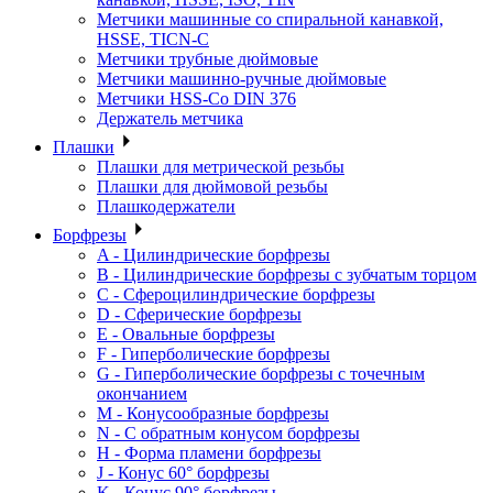
Метчики машинные со спиральной канавкой,
HSSE, TICN-C
Метчики трубные дюймовые
Метчики машинно-ручные дюймовые
Метчики HSS-Co DIN 376
Держатель метчика
Плашки
Плашки для метрической резьбы
Плашки для дюймовой резьбы
Плашкодержатели
Борфрезы
A - Цилиндрические борфрезы
B - Цилиндрические борфрезы с зубчатым торцом
C - Сфероцилиндрические борфрезы
D - Сферические борфрезы
E - Овальные борфрезы
F - Гиперболические борфрезы
G - Гиперболические борфрезы с точечным
окончанием
M - Конусообразные борфрезы
N - С обратным конусом борфрезы
H - Форма пламени борфрезы
J - Конус 60° борфрезы
K - Конус 90° борфрезы