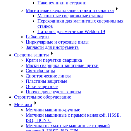
Наконечники и стержни
Магнитные сверлильные станки и оснастка
Магнитные сверлильные станки
Переходники для магнитных сверлильных
станков
Патроны для метчиков Weldon-19
Гайковерты
Циркулярные и отрезные пилы
Запчасти для инструмента
Средства защиты
Краги и перчатки сварщика
Маски сварщика и защитные щитки
Светофильтры
Диоптрические линзы
Пластины защитные
Очки защитные
Прочее для средств защиты
Строительное оборудование
Метчики
Метчики машинно-ручные
Метчики машинные с прямой канавкой, HSSE,
ISO, TICN-C
Метчики шахматные машинные с прямой
канавкой, HSSE, ISO, TIN