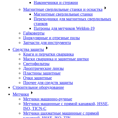
Наконечники и стержни
Магнитные сверлильные станки и оснастка
Магнитные сверлильные станки
Переходники для магнитных сверлильных
станков
Патроны для метчиков Weldon-19
Гайковерты
Циркулярные и отрезные пилы
Запчасти для инструмента
Средства защиты
Краги и перчатки сварщика
Маски сварщика и защитные щитки
Светофильтры
Диоптрические линзы
Пластины защитные
Очки защитные
Прочее для средств защиты
Строительное оборудование
Метчики
Метчики машинно-ручные
Метчики машинные с прямой канавкой, HSSE,
ISO, TICN-C
Метчики шахматные машинные с прямой
канавкой, HSSE, ISO, TIN