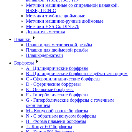
Метчики машинные со спиральной канавкой,
HSSE, TICN-C
Метчики трубные дюймовые
Метчики машинно-ручные дюймовые
Метчики HSS-Co DIN 376
Держатель метчика
Плашки
Плашки для метрической резьбы
Плашки для дюймовой резьбы
Плашкодержатели
Борфрезы
A - Цилиндрические борфрезы
B - Цилиндрические борфрезы с зубчатым торцом
C - Сфероцилиндрические борфрезы
D - Сферические борфрезы
E - Овальные борфрезы
F - Гиперболические борфрезы
G - Гиперболические борфрезы с точечным
окончанием
M - Конусообразные борфрезы
N - С обратным конусом борфрезы
H - Форма пламени борфрезы
J - Конус 60° борфрезы
K - Конус 90° борфрезы