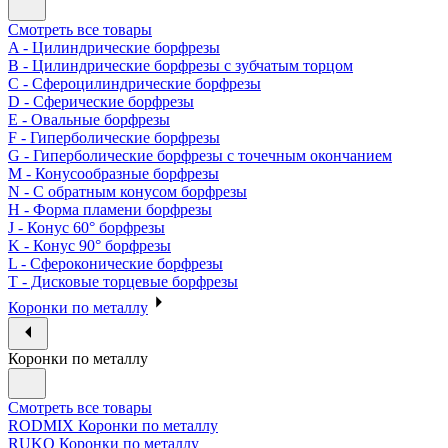
Смотреть все товары
A - Цилиндрические борфрезы
B - Цилиндрические борфрезы с зубчатым торцом
C - Сфероцилиндрические борфрезы
D - Сферические борфрезы
E - Овальные борфрезы
F - Гиперболические борфрезы
G - Гиперболические борфрезы с точечным окончанием
M - Конусообразные борфрезы
N - С обратным конусом борфрезы
H - Форма пламени борфрезы
J - Конус 60° борфрезы
K - Конус 90° борфрезы
L - Сфероконические борфрезы
T - Дисковые торцевые борфрезы
Коронки по металлу
Коронки по металлу
Смотреть все товары
RODMIX Коронки по металлу
RUKO Коронки по металлу