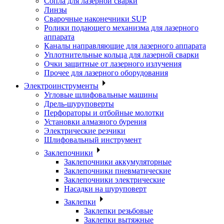
Сопла для лазерной сварки
Линзы
Сварочные наконечники SUP
Ролики подающего механизма для лазерного
аппарата
Каналы направляющие для лазерного аппарата
Уплотнительные кольца для лазерной сварки
Очки защитные от лазерного излучения
Прочее для лазерного оборудования
Электроинструменты
Угловые шлифовальные машины
Дрель-шуруповерты
Перфораторы и отбойные молотки
Установки алмазного бурения
Электрические резчики
Шлифовальный инструмент
Заклепочники
Заклепочники аккумуляторные
Заклепочники пневматические
Заклепочники электрические
Насадки на шуруповерт
Заклепки
Заклепки резьбовые
Заклепки вытяжные