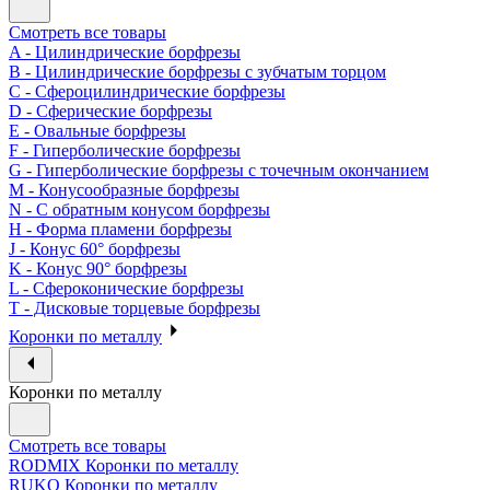
Смотреть все товары
A - Цилиндрические борфрезы
B - Цилиндрические борфрезы с зубчатым торцом
C - Сфероцилиндрические борфрезы
D - Сферические борфрезы
E - Овальные борфрезы
F - Гиперболические борфрезы
G - Гиперболические борфрезы с точечным окончанием
M - Конусообразные борфрезы
N - С обратным конусом борфрезы
H - Форма пламени борфрезы
J - Конус 60° борфрезы
K - Конус 90° борфрезы
L - Сфероконические борфрезы
T - Дисковые торцевые борфрезы
Коронки по металлу
Коронки по металлу
Смотреть все товары
RODMIX Коронки по металлу
RUKO Коронки по металлу