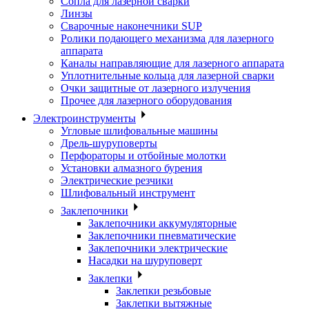
Сопла для лазерной сварки
Линзы
Сварочные наконечники SUP
Ролики подающего механизма для лазерного
аппарата
Каналы направляющие для лазерного аппарата
Уплотнительные кольца для лазерной сварки
Очки защитные от лазерного излучения
Прочее для лазерного оборудования
Электроинструменты
Угловые шлифовальные машины
Дрель-шуруповерты
Перфораторы и отбойные молотки
Установки алмазного бурения
Электрические резчики
Шлифовальный инструмент
Заклепочники
Заклепочники аккумуляторные
Заклепочники пневматические
Заклепочники электрические
Насадки на шуруповерт
Заклепки
Заклепки резьбовые
Заклепки вытяжные