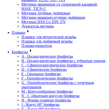
Метчики машинные со спиральной канавкой,
HSSE, TICN-C
Метчики трубные дюймовые
Метчики машинно-ручные дюймовые
Метчики HSS-Co DIN 376
Держатель метчика
Плашки
Плашки для метрической резьбы
Плашки для дюймовой резьбы
Плашкодержатели
Борфрезы
A - Цилиндрические борфрезы
B - Цилиндрические борфрезы с зубчатым торцом
C - Сфероцилиндрические борфрезы
D - Сферические борфрезы
E - Овальные борфрезы
F - Гиперболические борфрезы
G - Гиперболические борфрезы с точечным
окончанием
M - Конусообразные борфрезы
N - С обратным конусом борфрезы
H - Форма пламени борфрезы
J - Конус 60° борфрезы
K - Конус 90° борфрезы