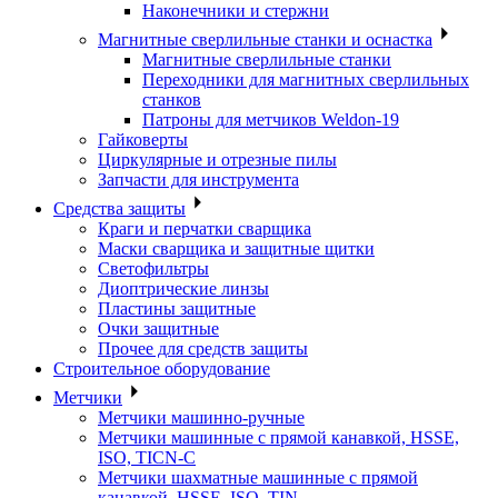
Наконечники и стержни
Магнитные сверлильные станки и оснастка
Магнитные сверлильные станки
Переходники для магнитных сверлильных
станков
Патроны для метчиков Weldon-19
Гайковерты
Циркулярные и отрезные пилы
Запчасти для инструмента
Средства защиты
Краги и перчатки сварщика
Маски сварщика и защитные щитки
Светофильтры
Диоптрические линзы
Пластины защитные
Очки защитные
Прочее для средств защиты
Строительное оборудование
Метчики
Метчики машинно-ручные
Метчики машинные с прямой канавкой, HSSE,
ISO, TICN-C
Метчики шахматные машинные с прямой
канавкой, HSSE, ISO, TIN