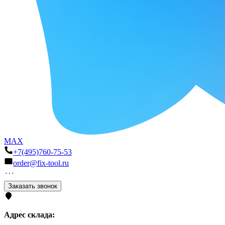
MAX
+7(495)760-75-53
order@fix-tool.ru
Заказать звонок
Адрес склада: