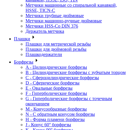
Метчики машинные со спиральной канавкой,
HSSE, TICN-C
Метчики трубные дюймовые
Метчики машинно-ручные дюймовые
Метчики HSS-Co DIN 376
Держатель метчика
Плашки
Плашки для метрической резьбы
Плашки для дюймовой резьбы
Плашкодержатели
Борфрезы
A - Цилиндрические борфрезы
B - Цилиндрические борфрезы с зубчатым торцом
C - Сфероцилиндрические борфрезы
D - Сферические борфрезы
E - Овальные борфрезы
F - Гиперболические борфрезы
G - Гиперболические борфрезы с точечным
окончанием
M - Конусообразные борфрезы
N - С обратным конусом борфрезы
H - Форма пламени борфрезы
J - Конус 60° борфрезы
K - Конус 90° борфрезы