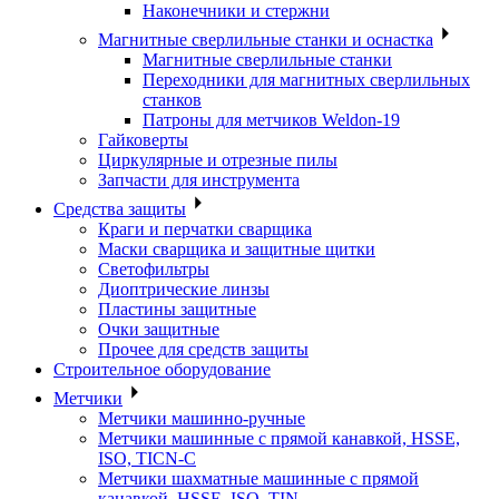
Наконечники и стержни
Магнитные сверлильные станки и оснастка
Магнитные сверлильные станки
Переходники для магнитных сверлильных
станков
Патроны для метчиков Weldon-19
Гайковерты
Циркулярные и отрезные пилы
Запчасти для инструмента
Средства защиты
Краги и перчатки сварщика
Маски сварщика и защитные щитки
Светофильтры
Диоптрические линзы
Пластины защитные
Очки защитные
Прочее для средств защиты
Строительное оборудование
Метчики
Метчики машинно-ручные
Метчики машинные с прямой канавкой, HSSE,
ISO, TICN-C
Метчики шахматные машинные с прямой
канавкой, HSSE, ISO, TIN