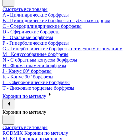
Смотреть все товары
A - Цилиндрические борфрезы
B - Цилиндрические борфрезы с зубчатым торцом
C - Сфероцилиндрические борфрезы
D - Сферические борфрезы
E - Овальные борфрезы
F - Гиперболические борфрезы
G - Гиперболические борфрезы с точечным окончанием
M - Конусообразные борфрезы
N - С обратным конусом борфрезы
H - Форма пламени борфрезы
J - Конус 60° борфрезы
K - Конус 90° борфрезы
L - Сфероконические борфрезы
T - Дисковые торцевые борфрезы
Коронки по металлу
Коронки по металлу
Смотреть все товары
RODMIX Коронки по металлу
RUKO Коронки по металлу