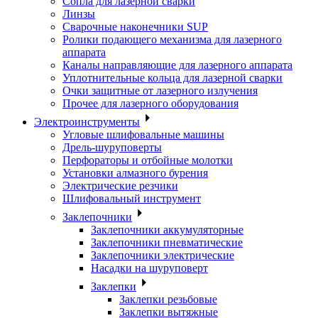
Сопла для лазерной сварки
Линзы
Сварочные наконечники SUP
Ролики подающего механизма для лазерного
аппарата
Каналы направляющие для лазерного аппарата
Уплотнительные кольца для лазерной сварки
Очки защитные от лазерного излучения
Прочее для лазерного оборудования
Электроинструменты
Угловые шлифовальные машины
Дрель-шуруповерты
Перфораторы и отбойные молотки
Установки алмазного бурения
Электрические резчики
Шлифовальный инструмент
Заклепочники
Заклепочники аккумуляторные
Заклепочники пневматические
Заклепочники электрические
Насадки на шуруповерт
Заклепки
Заклепки резьбовые
Заклепки вытяжные