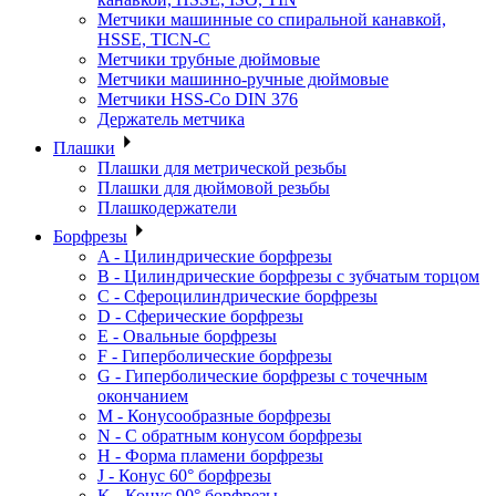
Метчики машинные со спиральной канавкой,
HSSE, TICN-C
Метчики трубные дюймовые
Метчики машинно-ручные дюймовые
Метчики HSS-Co DIN 376
Держатель метчика
Плашки
Плашки для метрической резьбы
Плашки для дюймовой резьбы
Плашкодержатели
Борфрезы
A - Цилиндрические борфрезы
B - Цилиндрические борфрезы с зубчатым торцом
C - Сфероцилиндрические борфрезы
D - Сферические борфрезы
E - Овальные борфрезы
F - Гиперболические борфрезы
G - Гиперболические борфрезы с точечным
окончанием
M - Конусообразные борфрезы
N - С обратным конусом борфрезы
H - Форма пламени борфрезы
J - Конус 60° борфрезы
K - Конус 90° борфрезы