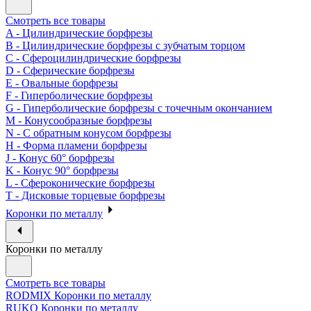
Смотреть все товары
A - Цилиндрические борфрезы
B - Цилиндрические борфрезы с зубчатым торцом
C - Сфероцилиндрические борфрезы
D - Сферические борфрезы
E - Овальные борфрезы
F - Гиперболические борфрезы
G - Гиперболические борфрезы с точечным окончанием
M - Конусообразные борфрезы
N - С обратным конусом борфрезы
H - Форма пламени борфрезы
J - Конус 60° борфрезы
K - Конус 90° борфрезы
L - Сфероконические борфрезы
T - Дисковые торцевые борфрезы
Коронки по металлу
Коронки по металлу
Смотреть все товары
RODMIX Коронки по металлу
RUKO Коронки по металлу