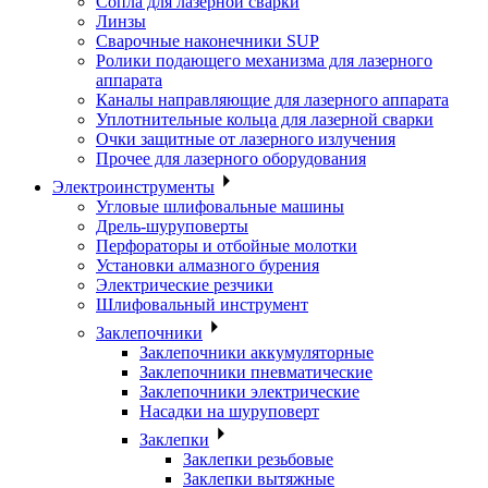
Сопла для лазерной сварки
Линзы
Сварочные наконечники SUP
Ролики подающего механизма для лазерного
аппарата
Каналы направляющие для лазерного аппарата
Уплотнительные кольца для лазерной сварки
Очки защитные от лазерного излучения
Прочее для лазерного оборудования
Электроинструменты
Угловые шлифовальные машины
Дрель-шуруповерты
Перфораторы и отбойные молотки
Установки алмазного бурения
Электрические резчики
Шлифовальный инструмент
Заклепочники
Заклепочники аккумуляторные
Заклепочники пневматические
Заклепочники электрические
Насадки на шуруповерт
Заклепки
Заклепки резьбовые
Заклепки вытяжные