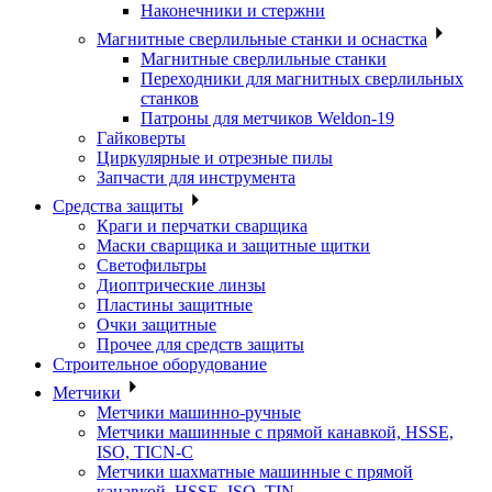
Наконечники и стержни
Магнитные сверлильные станки и оснастка
Магнитные сверлильные станки
Переходники для магнитных сверлильных
станков
Патроны для метчиков Weldon-19
Гайковерты
Циркулярные и отрезные пилы
Запчасти для инструмента
Средства защиты
Краги и перчатки сварщика
Маски сварщика и защитные щитки
Светофильтры
Диоптрические линзы
Пластины защитные
Очки защитные
Прочее для средств защиты
Строительное оборудование
Метчики
Метчики машинно-ручные
Метчики машинные с прямой канавкой, HSSE,
ISO, TICN-C
Метчики шахматные машинные с прямой
канавкой, HSSE, ISO, TIN