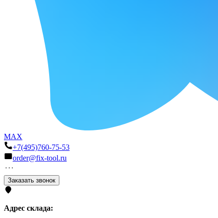
MAX
+7(495)760-75-53
order@fix-tool.ru
Заказать звонок
Адрес склада: