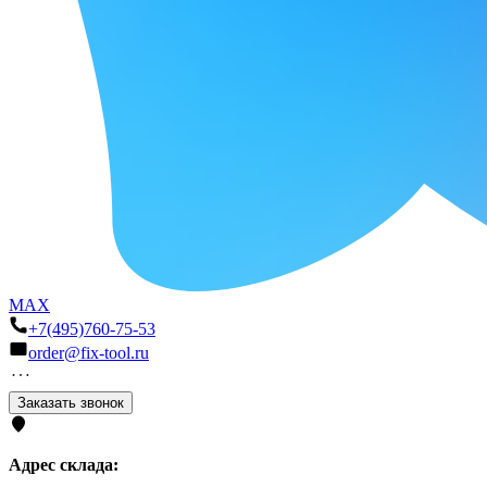
MAX
+7(495)760-75-53
order@fix-tool.ru
Заказать звонок
Адрес склада: