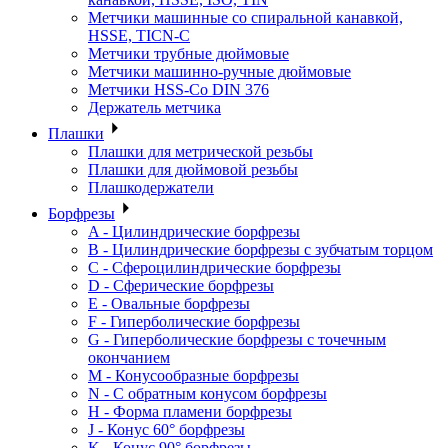
Метчики машинные со спиральной канавкой,
HSSE, TICN-C
Метчики трубные дюймовые
Метчики машинно-ручные дюймовые
Метчики HSS-Co DIN 376
Держатель метчика
Плашки
Плашки для метрической резьбы
Плашки для дюймовой резьбы
Плашкодержатели
Борфрезы
A - Цилиндрические борфрезы
B - Цилиндрические борфрезы с зубчатым торцом
C - Сфероцилиндрические борфрезы
D - Сферические борфрезы
E - Овальные борфрезы
F - Гиперболические борфрезы
G - Гиперболические борфрезы с точечным
окончанием
M - Конусообразные борфрезы
N - С обратным конусом борфрезы
H - Форма пламени борфрезы
J - Конус 60° борфрезы
K - Конус 90° борфрезы