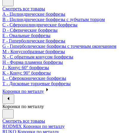
Смотреть все товары
A - Цилиндрические борфрезы
B - Цилиндрические борфрезы с зубчатым торцом
C - Сфероцилиндрические борфрезы
D - Сферические борфрезы
E - Овальные борфрезы
F - Гиперболические борфрезы
G - Гиперболические борфрезы с точечным окончанием
M - Конусообразные борфрезы
N - С обратным конусом борфрезы
H - Форма пламени борфрезы
J - Конус 60° борфрезы
K - Конус 90° борфрезы
L - Сфероконические борфрезы
T - Дисковые торцевые борфрезы
Коронки по металлу
Коронки по металлу
Смотреть все товары
RODMIX Коронки по металлу
RUKO Коронки по металлу