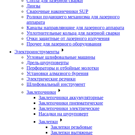
Сопла для лазерной сварки
Линзы
Сварочные наконечники SUP
Ролики подающего механизма для лазерного
аппарата
Каналы направляющие для лазерного аппарата
Уплотнительные кольца для лазерной сварки
Очки защитные от лазерного излучения
Прочее для лазерного оборудования
Электроинструменты
Угловые шлифовальные машины
Дрель-шуруповерты
Перфораторы и отбойные молотки
Установки алмазного бурения
Электрические резчики
Шлифовальный инструмент
Заклепочники
Заклепочники аккумуляторные
Заклепочники пневматические
Заклепочники электрические
Насадки на шуруповерт
Заклепки
Заклепки резьбовые
Заклепки вытяжные