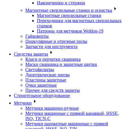
Наконечники и стержни
Магнитные сверлильные станки и оснастка
Магнитные сверлильные станки
Переходники для магнитных сверлильных
станков
Патроны для метчиков Weldon-19
Гайковерты
Циркулярные и отрезные пилы
Запчасти для инструмента
Средства защиты
Краги и перчатки сварщика
Маски сварщика и защитные щитки
Светофильтры
Диоптрические линзы
Пластины защитные
Очки защитные
Прочее для средств защиты
Строительное оборудование
Метчики
Метчики машинно-ручные
Метчики машинные с прямой канавкой, HSSE,
ISO, TICN-C
Метчики шахматные машинные с прямой
канавкой, HSSE, ISO, TIN