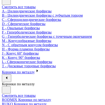
Смотреть все товары
A - Цилиндрические борфрезы
B - Цилиндрические борфрезы с зубчатым торцом
C - Сфероцилиндрические борфрезы
D - Сферические борфрезы
E - Овальные борфрезы
F - Гиперболические борфрезы
G - Гиперболические борфрезы с точечным окончанием
M - Конусообразные борфрезы
N - С обратным конусом борфрезы
H - Форма пламени борфрезы
J - Конус 60° борфрезы
K - Конус 90° борфрезы
L - Сфероконические борфрезы
T - Дисковые торцевые борфрезы
Коронки по металлу
Коронки по металлу
Смотреть все товары
RODMIX Коронки по металлу
RUKO Коронки по металлу