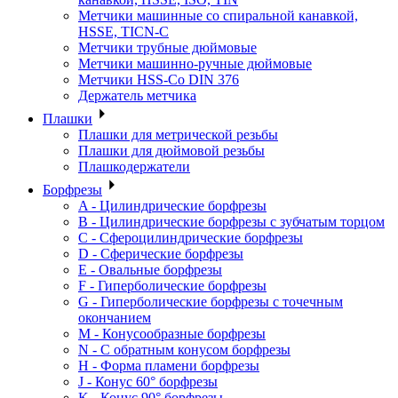
Метчики машинные со спиральной канавкой,
HSSE, TICN-C
Метчики трубные дюймовые
Метчики машинно-ручные дюймовые
Метчики HSS-Co DIN 376
Держатель метчика
Плашки
Плашки для метрической резьбы
Плашки для дюймовой резьбы
Плашкодержатели
Борфрезы
A - Цилиндрические борфрезы
B - Цилиндрические борфрезы с зубчатым торцом
C - Сфероцилиндрические борфрезы
D - Сферические борфрезы
E - Овальные борфрезы
F - Гиперболические борфрезы
G - Гиперболические борфрезы с точечным
окончанием
M - Конусообразные борфрезы
N - С обратным конусом борфрезы
H - Форма пламени борфрезы
J - Конус 60° борфрезы
K - Конус 90° борфрезы