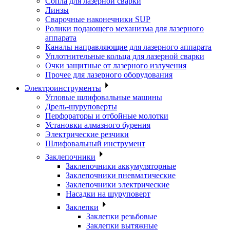
Сопла для лазерной сварки
Линзы
Сварочные наконечники SUP
Ролики подающего механизма для лазерного
аппарата
Каналы направляющие для лазерного аппарата
Уплотнительные кольца для лазерной сварки
Очки защитные от лазерного излучения
Прочее для лазерного оборудования
Электроинструменты
Угловые шлифовальные машины
Дрель-шуруповерты
Перфораторы и отбойные молотки
Установки алмазного бурения
Электрические резчики
Шлифовальный инструмент
Заклепочники
Заклепочники аккумуляторные
Заклепочники пневматические
Заклепочники электрические
Насадки на шуруповерт
Заклепки
Заклепки резьбовые
Заклепки вытяжные