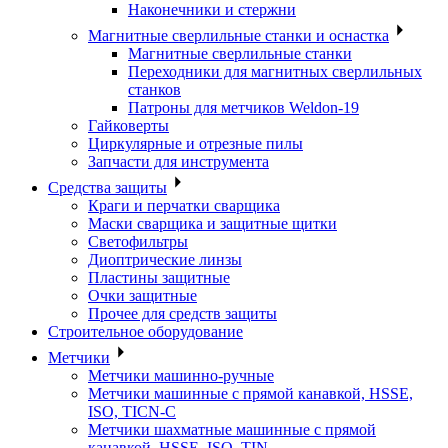
Наконечники и стержни
Магнитные сверлильные станки и оснастка
Магнитные сверлильные станки
Переходники для магнитных сверлильных
станков
Патроны для метчиков Weldon-19
Гайковерты
Циркулярные и отрезные пилы
Запчасти для инструмента
Средства защиты
Краги и перчатки сварщика
Маски сварщика и защитные щитки
Светофильтры
Диоптрические линзы
Пластины защитные
Очки защитные
Прочее для средств защиты
Строительное оборудование
Метчики
Метчики машинно-ручные
Метчики машинные с прямой канавкой, HSSE,
ISO, TICN-C
Метчики шахматные машинные с прямой
канавкой, HSSE, ISO, TIN