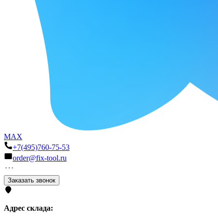
MAX
+7(495)760-75-53
order@fix-tool.ru
Заказать звонок
Адрес склада: