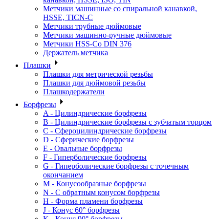
Метчики машинные со спиральной канавкой,
HSSE, TICN-C
Метчики трубные дюймовые
Метчики машинно-ручные дюймовые
Метчики HSS-Co DIN 376
Держатель метчика
Плашки
Плашки для метрической резьбы
Плашки для дюймовой резьбы
Плашкодержатели
Борфрезы
A - Цилиндрические борфрезы
B - Цилиндрические борфрезы с зубчатым торцом
C - Сфероцилиндрические борфрезы
D - Сферические борфрезы
E - Овальные борфрезы
F - Гиперболические борфрезы
G - Гиперболические борфрезы с точечным
окончанием
M - Конусообразные борфрезы
N - С обратным конусом борфрезы
H - Форма пламени борфрезы
J - Конус 60° борфрезы
K - Конус 90° борфрезы