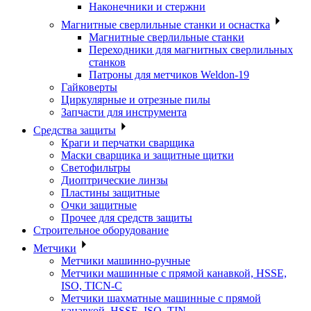
Наконечники и стержни
Магнитные сверлильные станки и оснастка
Магнитные сверлильные станки
Переходники для магнитных сверлильных
станков
Патроны для метчиков Weldon-19
Гайковерты
Циркулярные и отрезные пилы
Запчасти для инструмента
Средства защиты
Краги и перчатки сварщика
Маски сварщика и защитные щитки
Светофильтры
Диоптрические линзы
Пластины защитные
Очки защитные
Прочее для средств защиты
Строительное оборудование
Метчики
Метчики машинно-ручные
Метчики машинные с прямой канавкой, HSSE,
ISO, TICN-C
Метчики шахматные машинные с прямой
канавкой, HSSE, ISO, TIN