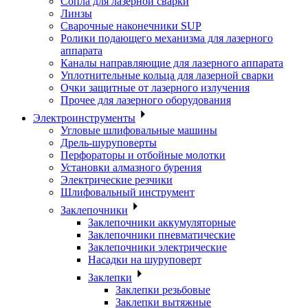
Сопла для лазерной сварки
Линзы
Сварочные наконечники SUP
Ролики подающего механизма для лазерного
аппарата
Каналы направляющие для лазерного аппарата
Уплотнительные кольца для лазерной сварки
Очки защитные от лазерного излучения
Прочее для лазерного оборудования
Электроинструменты
Угловые шлифовальные машины
Дрель-шуруповерты
Перфораторы и отбойные молотки
Установки алмазного бурения
Электрические резчики
Шлифовальный инструмент
Заклепочники
Заклепочники аккумуляторные
Заклепочники пневматические
Заклепочники электрические
Насадки на шуруповерт
Заклепки
Заклепки резьбовые
Заклепки вытяжные