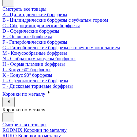
Смотреть все товары
A - Цилиндрические борфрезы
B - Цилиндрические борфрезы с зубчатым торцом
C - Сфероцилиндрические борфрезы
D - Сферические борфрезы
E - Овальные борфрезы
F - Гиперболические борфрезы
G - Гиперболические борфрезы с точечным окончанием
M - Конусообразные борфрезы
N - С обратным конусом борфрезы
H - Форма пламени борфрезы
J - Конус 60° борфрезы
K - Конус 90° борфрезы
L - Сфероконические борфрезы
T - Дисковые торцевые борфрезы
Коронки по металлу
Коронки по металлу
Смотреть все товары
RODMIX Коронки по металлу
RUKO Коронки по металлу