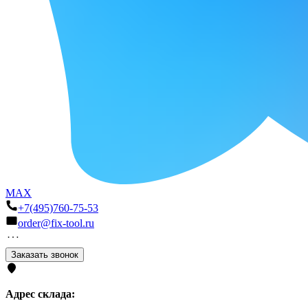
MAX
+7(495)760-75-53
order@fix-tool.ru
Заказать звонок
Адрес склада: