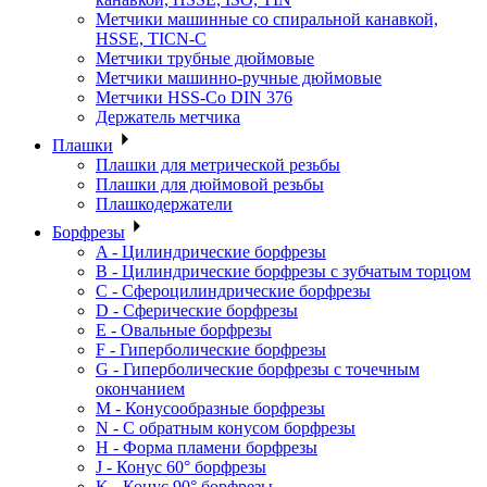
Метчики машинные со спиральной канавкой,
HSSE, TICN-C
Метчики трубные дюймовые
Метчики машинно-ручные дюймовые
Метчики HSS-Co DIN 376
Держатель метчика
Плашки
Плашки для метрической резьбы
Плашки для дюймовой резьбы
Плашкодержатели
Борфрезы
A - Цилиндрические борфрезы
B - Цилиндрические борфрезы с зубчатым торцом
C - Сфероцилиндрические борфрезы
D - Сферические борфрезы
E - Овальные борфрезы
F - Гиперболические борфрезы
G - Гиперболические борфрезы с точечным
окончанием
M - Конусообразные борфрезы
N - С обратным конусом борфрезы
H - Форма пламени борфрезы
J - Конус 60° борфрезы
K - Конус 90° борфрезы