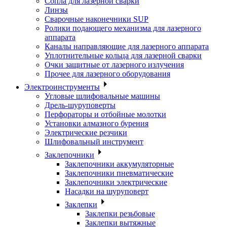
Сопла для лазерной сварки
Линзы
Сварочные наконечники SUP
Ролики подающего механизма для лазерного
аппарата
Каналы направляющие для лазерного аппарата
Уплотнительные кольца для лазерной сварки
Очки защитные от лазерного излучения
Прочее для лазерного оборудования
Электроинструменты
Угловые шлифовальные машины
Дрель-шуруповерты
Перфораторы и отбойные молотки
Установки алмазного бурения
Электрические резчики
Шлифовальный инструмент
Заклепочники
Заклепочники аккумуляторные
Заклепочники пневматические
Заклепочники электрические
Насадки на шуруповерт
Заклепки
Заклепки резьбовые
Заклепки вытяжные