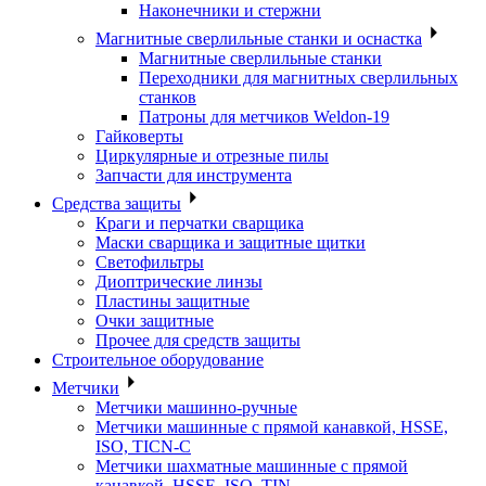
Наконечники и стержни
Магнитные сверлильные станки и оснастка
Магнитные сверлильные станки
Переходники для магнитных сверлильных
станков
Патроны для метчиков Weldon-19
Гайковерты
Циркулярные и отрезные пилы
Запчасти для инструмента
Средства защиты
Краги и перчатки сварщика
Маски сварщика и защитные щитки
Светофильтры
Диоптрические линзы
Пластины защитные
Очки защитные
Прочее для средств защиты
Строительное оборудование
Метчики
Метчики машинно-ручные
Метчики машинные с прямой канавкой, HSSE,
ISO, TICN-C
Метчики шахматные машинные с прямой
канавкой, HSSE, ISO, TIN