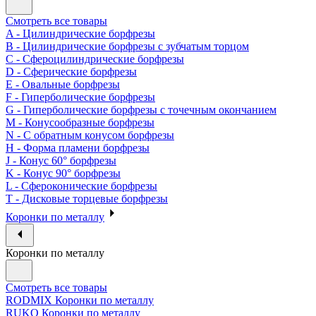
Смотреть все товары
A - Цилиндрические борфрезы
B - Цилиндрические борфрезы с зубчатым торцом
C - Сфероцилиндрические борфрезы
D - Сферические борфрезы
E - Овальные борфрезы
F - Гиперболические борфрезы
G - Гиперболические борфрезы с точечным окончанием
M - Конусообразные борфрезы
N - С обратным конусом борфрезы
H - Форма пламени борфрезы
J - Конус 60° борфрезы
K - Конус 90° борфрезы
L - Сфероконические борфрезы
T - Дисковые торцевые борфрезы
Коронки по металлу
Коронки по металлу
Смотреть все товары
RODMIX Коронки по металлу
RUKO Коронки по металлу