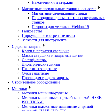
Наконечники и стержни
Магнитные сверлильные станки и оснастка
Магнитные сверлильные станки
Переходники для магнитных сверлильных
станков
Патроны для метчиков Weldon-19
Гайковерты
Циркулярные и отрезные пилы
Запчасти для инструмента
Средства защиты
Краги и перчатки сварщика
Маски сварщика и защитные щитки
Светофильтры
Диоптрические линзы
Пластины защитные
Очки защитные
Прочее для средств защиты
Строительное оборудование
Метчики
Метчики машинно-ручные
Метчики машинные с прямой канавкой, HSSE,
ISO, TICN-C
Метчики шахматные машинные с прямой
канавкой, HSSE, ISO, TIN