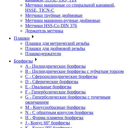
Метчики машинные со спиральной канавкой,
HSSE, TICN-C
Метчики трубные дюймовые
Метчики машинно-ручные дюймовые
Метчики HSS-Co DIN 376
Держатель метчика
Плашки
Плашки для метрической резьбы
Плашки для дюймовой резьбы
Плашкодержатели
Борфрезы
A - Цилиндрические борфрезы
B - Цилиндрические борфрезы с зубчатым торцом
C - Сфероцилиндрические борфрезы
D - Сферические борфрезы
E - Овальные борфрезы
F - Гиперболические борфрезы
G - Гиперболические борфрезы с точечным
окончанием
M - Конусообразные борфрезы
N - С обратным конусом борфрезы
H - Форма пламени борфрезы
J - Конус 60° борфрезы
K - Конус 90° борфрезы