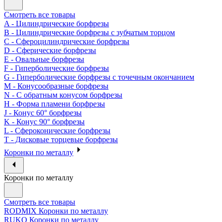
Смотреть все товары
A - Цилиндрические борфрезы
B - Цилиндрические борфрезы с зубчатым торцом
C - Сфероцилиндрические борфрезы
D - Сферические борфрезы
E - Овальные борфрезы
F - Гиперболические борфрезы
G - Гиперболические борфрезы с точечным окончанием
M - Конусообразные борфрезы
N - С обратным конусом борфрезы
H - Форма пламени борфрезы
J - Конус 60° борфрезы
K - Конус 90° борфрезы
L - Сфероконические борфрезы
T - Дисковые торцевые борфрезы
Коронки по металлу
Коронки по металлу
Смотреть все товары
RODMIX Коронки по металлу
RUKO Коронки по металлу