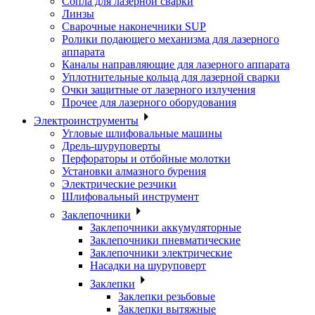
Сопла для лазерной сварки
Линзы
Сварочные наконечники SUP
Ролики подающего механизма для лазерного
аппарата
Каналы направляющие для лазерного аппарата
Уплотнительные кольца для лазерной сварки
Очки защитные от лазерного излучения
Прочее для лазерного оборудования
Электроинструменты
Угловые шлифовальные машины
Дрель-шуруповерты
Перфораторы и отбойные молотки
Установки алмазного бурения
Электрические резчики
Шлифовальный инструмент
Заклепочники
Заклепочники аккумуляторные
Заклепочники пневматические
Заклепочники электрические
Насадки на шуруповерт
Заклепки
Заклепки резьбовые
Заклепки вытяжные