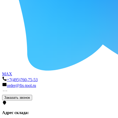
MAX
+7(495)760-75-53
order@fix-tool.ru
Заказать звонок
Адрес склада: