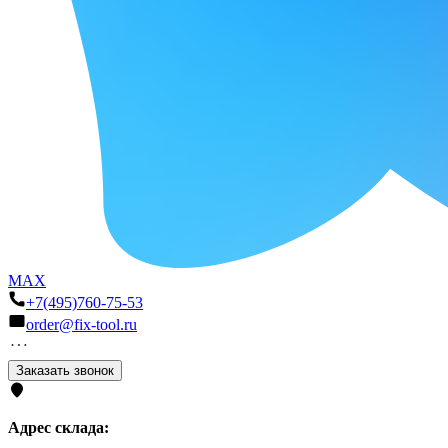
MAX
+7(495)760-75-53
order@fix-tool.ru
Заказать звонок
Адрес склада: