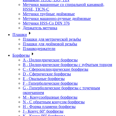
Метчики машинные со спиральной канавкой,
HSSE, TICN-C
Метчики трубные дюймовые
Метчики машинно-ручные дюймовые
Метчики HSS-Co DIN 376
Держатель метчика
Плашки
Плашки для метрической резьбы
Плашки для дюймовой резьбы
Плашкодержатели
Борфрезы
A - Цилиндрические борфрезы
B - Цилиндрические борфрезы с зубчатым торцом
C - Сфероцилиндрические борфрезы
D - Сферические борфрезы
E - Овальные борфрезы
F - Гиперболические борфрезы
G - Гиперболические борфрезы с точечным
окончанием
M - Конусообразные борфрезы
N - С обратным конусом борфрезы
H - Форма пламени борфрезы
J - Конус 60° борфрезы
K - Конус 90° борфрезы