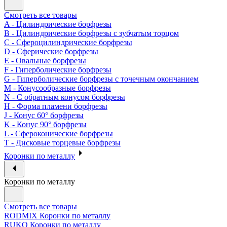
Смотреть все товары
A - Цилиндрические борфрезы
B - Цилиндрические борфрезы с зубчатым торцом
C - Сфероцилиндрические борфрезы
D - Сферические борфрезы
E - Овальные борфрезы
F - Гиперболические борфрезы
G - Гиперболические борфрезы с точечным окончанием
M - Конусообразные борфрезы
N - С обратным конусом борфрезы
H - Форма пламени борфрезы
J - Конус 60° борфрезы
K - Конус 90° борфрезы
L - Сфероконические борфрезы
T - Дисковые торцевые борфрезы
Коронки по металлу
Коронки по металлу
Смотреть все товары
RODMIX Коронки по металлу
RUKO Коронки по металлу