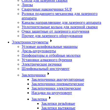
Сопла для лазерной сварки
Линзы
Сварочные наконечники SUP
Ролики подающего механизма для лазерного
аппарата
Каналы направляющие для лазерного аппарата
Уплотнительные кольца для лазерной сварки
Очки защитные от лазерного излучения
Прочее для лазерного оборудования
Электроинструменты
Угловые шлифовальные машины
Дрель-шуруповерты
Перфораторы и отбойные молотки
Установки алмазного бурения
Электрические резчики
Шлифовальный инструмент
Заклепочники
Заклепочники аккумуляторные
Заклепочники пневматические
Заклепочники электрические
Насадки на шуруповерт
Заклепки
Заклепки резьбовые
Заклепки вытяжные