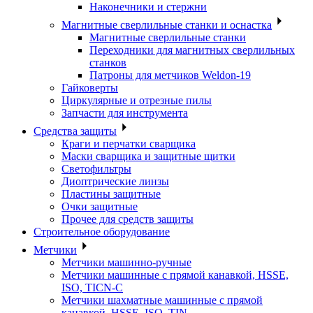
Наконечники и стержни
Магнитные сверлильные станки и оснастка
Магнитные сверлильные станки
Переходники для магнитных сверлильных
станков
Патроны для метчиков Weldon-19
Гайковерты
Циркулярные и отрезные пилы
Запчасти для инструмента
Средства защиты
Краги и перчатки сварщика
Маски сварщика и защитные щитки
Светофильтры
Диоптрические линзы
Пластины защитные
Очки защитные
Прочее для средств защиты
Строительное оборудование
Метчики
Метчики машинно-ручные
Метчики машинные с прямой канавкой, HSSE,
ISO, TICN-C
Метчики шахматные машинные с прямой
канавкой, HSSE, ISO, TIN