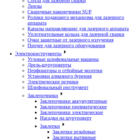
Сопла для лазерной сварки
Линзы
Сварочные наконечники SUP
Ролики подающего механизма для лазерного
аппарата
Каналы направляющие для лазерного аппарата
Уплотнительные кольца для лазерной сварки
Очки защитные от лазерного излучения
Прочее для лазерного оборудования
Электроинструменты
Угловые шлифовальные машины
Дрель-шуруповерты
Перфораторы и отбойные молотки
Установки алмазного бурения
Электрические резчики
Шлифовальный инструмент
Заклепочники
Заклепочники аккумуляторные
Заклепочники пневматические
Заклепочники электрические
Насадки на шуруповерт
Заклепки
Заклепки резьбовые
Заклепки вытяжные