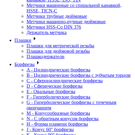
Метчики машинные со спиральной канавкой,
HSSE, TICN-C
Метчики трубные дюймовые
Метчики машинно-ручные дюймовые
Метчики HSS-Co DIN 376
Держатель метчика
Плашки
Плашки для метрической резьбы
Плашки для дюймовой резьбы
Плашкодержатели
Борфрезы
A - Цилиндрические борфрезы
B - Цилиндрические борфрезы с зубчатым торцом
C - Сфероцилиндрические борфрезы
D - Сферические борфрезы
E - Овальные борфрезы
F - Гиперболические борфрезы
G - Гиперболические борфрезы с точечным
окончанием
M - Конусообразные борфрезы
N - С обратным конусом борфрезы
H - Форма пламени борфрезы
J - Конус 60° борфрезы
K - Конус 90° борфрезы