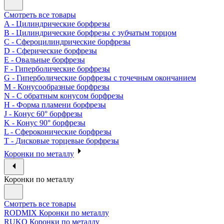
Смотреть все товары
A - Цилиндрические борфрезы
B - Цилиндрические борфрезы с зубчатым торцом
C - Сфероцилиндрические борфрезы
D - Сферические борфрезы
E - Овальные борфрезы
F - Гиперболические борфрезы
G - Гиперболические борфрезы с точечным окончанием
M - Конусообразные борфрезы
N - С обратным конусом борфрезы
H - Форма пламени борфрезы
J - Конус 60° борфрезы
K - Конус 90° борфрезы
L - Сфероконические борфрезы
T - Дисковые торцевые борфрезы
Коронки по металлу
Коронки по металлу
Смотреть все товары
RODMIX Коронки по металлу
RUKO Коронки по металлу