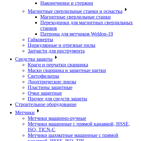
Наконечники и стержни
Магнитные сверлильные станки и оснастка
Магнитные сверлильные станки
Переходники для магнитных сверлильных
станков
Патроны для метчиков Weldon-19
Гайковерты
Циркулярные и отрезные пилы
Запчасти для инструмента
Средства защиты
Краги и перчатки сварщика
Маски сварщика и защитные щитки
Светофильтры
Диоптрические линзы
Пластины защитные
Очки защитные
Прочее для средств защиты
Строительное оборудование
Метчики
Метчики машинно-ручные
Метчики машинные с прямой канавкой, HSSE,
ISO, TICN-C
Метчики шахматные машинные с прямой
канавкой, HSSE, ISO, TIN