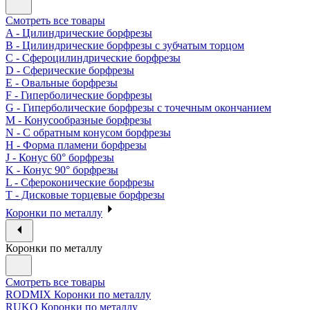
Смотреть все товары
A - Цилиндрические борфрезы
B - Цилиндрические борфрезы с зубчатым торцом
C - Сфероцилиндрические борфрезы
D - Сферические борфрезы
E - Овальные борфрезы
F - Гиперболические борфрезы
G - Гиперболические борфрезы с точечным окончанием
M - Конусообразные борфрезы
N - С обратным конусом борфрезы
H - Форма пламени борфрезы
J - Конус 60° борфрезы
K - Конус 90° борфрезы
L - Сфероконические борфрезы
T - Дисковые торцевые борфрезы
Коронки по металлу
Коронки по металлу
Смотреть все товары
RODMIX Коронки по металлу
RUKO Коронки по металлу