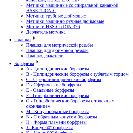
Метчики машинные со спиральной канавкой,
HSSE, TICN-C
Метчики трубные дюймовые
Метчики машинно-ручные дюймовые
Метчики HSS-Co DIN 376
Держатель метчика
Плашки
Плашки для метрической резьбы
Плашки для дюймовой резьбы
Плашкодержатели
Борфрезы
A - Цилиндрические борфрезы
B - Цилиндрические борфрезы с зубчатым торцом
C - Сфероцилиндрические борфрезы
D - Сферические борфрезы
E - Овальные борфрезы
F - Гиперболические борфрезы
G - Гиперболические борфрезы с точечным
окончанием
M - Конусообразные борфрезы
N - С обратным конусом борфрезы
H - Форма пламени борфрезы
J - Конус 60° борфрезы
K - Конус 90° борфрезы