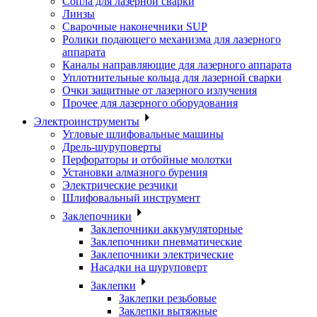
Сопла для лазерной сварки
Линзы
Сварочные наконечники SUP
Ролики подающего механизма для лазерного
аппарата
Каналы направляющие для лазерного аппарата
Уплотнительные кольца для лазерной сварки
Очки защитные от лазерного излучения
Прочее для лазерного оборудования
Электроинструменты
Угловые шлифовальные машины
Дрель-шуруповерты
Перфораторы и отбойные молотки
Установки алмазного бурения
Электрические резчики
Шлифовальный инструмент
Заклепочники
Заклепочники аккумуляторные
Заклепочники пневматические
Заклепочники электрические
Насадки на шуруповерт
Заклепки
Заклепки резьбовые
Заклепки вытяжные