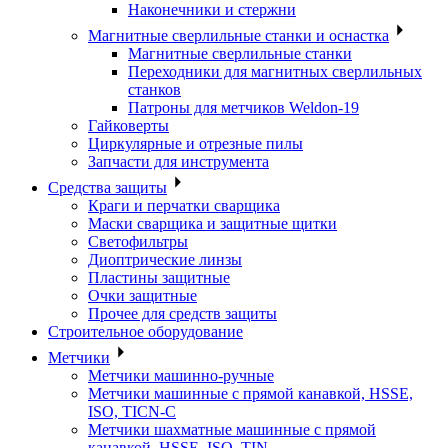
Наконечники и стержни
Магнитные сверлильные станки и оснастка
Магнитные сверлильные станки
Переходники для магнитных сверлильных
станков
Патроны для метчиков Weldon-19
Гайковерты
Циркулярные и отрезные пилы
Запчасти для инструмента
Средства защиты
Краги и перчатки сварщика
Маски сварщика и защитные щитки
Светофильтры
Диоптрические линзы
Пластины защитные
Очки защитные
Прочее для средств защиты
Строительное оборудование
Метчики
Метчики машинно-ручные
Метчики машинные с прямой канавкой, HSSE,
ISO, TICN-C
Метчики шахматные машинные с прямой
канавкой, HSSE, ISO, TIN