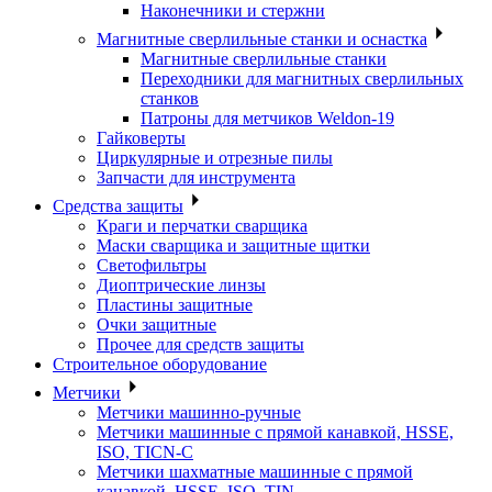
Наконечники и стержни
Магнитные сверлильные станки и оснастка
Магнитные сверлильные станки
Переходники для магнитных сверлильных
станков
Патроны для метчиков Weldon-19
Гайковерты
Циркулярные и отрезные пилы
Запчасти для инструмента
Средства защиты
Краги и перчатки сварщика
Маски сварщика и защитные щитки
Светофильтры
Диоптрические линзы
Пластины защитные
Очки защитные
Прочее для средств защиты
Строительное оборудование
Метчики
Метчики машинно-ручные
Метчики машинные с прямой канавкой, HSSE,
ISO, TICN-C
Метчики шахматные машинные с прямой
канавкой, HSSE, ISO, TIN