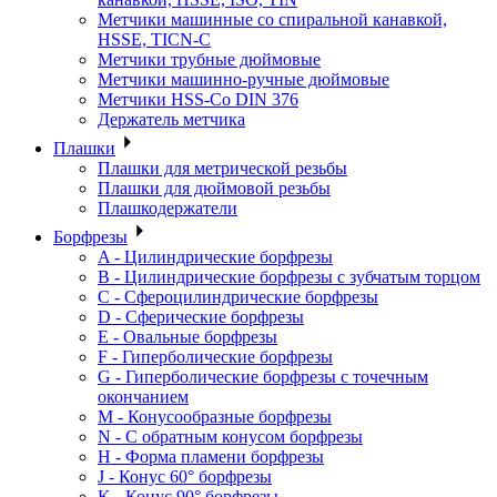
Метчики машинные со спиральной канавкой,
HSSE, TICN-C
Метчики трубные дюймовые
Метчики машинно-ручные дюймовые
Метчики HSS-Co DIN 376
Держатель метчика
Плашки
Плашки для метрической резьбы
Плашки для дюймовой резьбы
Плашкодержатели
Борфрезы
A - Цилиндрические борфрезы
B - Цилиндрические борфрезы с зубчатым торцом
C - Сфероцилиндрические борфрезы
D - Сферические борфрезы
E - Овальные борфрезы
F - Гиперболические борфрезы
G - Гиперболические борфрезы с точечным
окончанием
M - Конусообразные борфрезы
N - С обратным конусом борфрезы
H - Форма пламени борфрезы
J - Конус 60° борфрезы
K - Конус 90° борфрезы