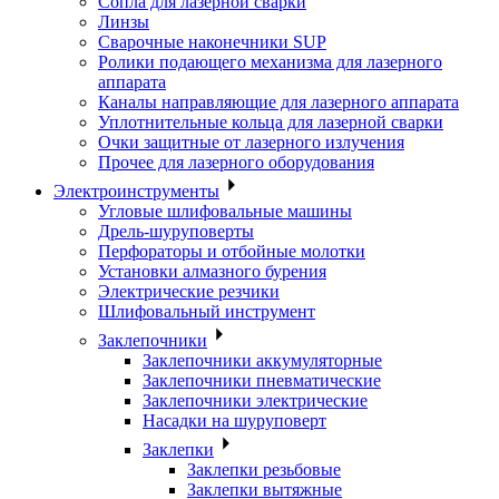
Сопла для лазерной сварки
Линзы
Сварочные наконечники SUP
Ролики подающего механизма для лазерного
аппарата
Каналы направляющие для лазерного аппарата
Уплотнительные кольца для лазерной сварки
Очки защитные от лазерного излучения
Прочее для лазерного оборудования
Электроинструменты
Угловые шлифовальные машины
Дрель-шуруповерты
Перфораторы и отбойные молотки
Установки алмазного бурения
Электрические резчики
Шлифовальный инструмент
Заклепочники
Заклепочники аккумуляторные
Заклепочники пневматические
Заклепочники электрические
Насадки на шуруповерт
Заклепки
Заклепки резьбовые
Заклепки вытяжные