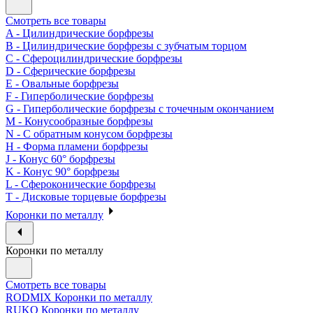
Смотреть все товары
A - Цилиндрические борфрезы
B - Цилиндрические борфрезы с зубчатым торцом
C - Сфероцилиндрические борфрезы
D - Сферические борфрезы
E - Овальные борфрезы
F - Гиперболические борфрезы
G - Гиперболические борфрезы с точечным окончанием
M - Конусообразные борфрезы
N - С обратным конусом борфрезы
H - Форма пламени борфрезы
J - Конус 60° борфрезы
K - Конус 90° борфрезы
L - Сфероконические борфрезы
T - Дисковые торцевые борфрезы
Коронки по металлу
Коронки по металлу
Смотреть все товары
RODMIX Коронки по металлу
RUKO Коронки по металлу