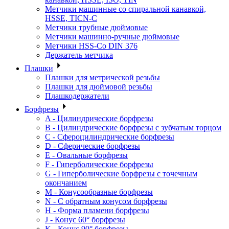
Метчики машинные со спиральной канавкой,
HSSE, TICN-C
Метчики трубные дюймовые
Метчики машинно-ручные дюймовые
Метчики HSS-Co DIN 376
Держатель метчика
Плашки
Плашки для метрической резьбы
Плашки для дюймовой резьбы
Плашкодержатели
Борфрезы
A - Цилиндрические борфрезы
B - Цилиндрические борфрезы с зубчатым торцом
C - Сфероцилиндрические борфрезы
D - Сферические борфрезы
E - Овальные борфрезы
F - Гиперболические борфрезы
G - Гиперболические борфрезы с точечным
окончанием
M - Конусообразные борфрезы
N - С обратным конусом борфрезы
H - Форма пламени борфрезы
J - Конус 60° борфрезы
K - Конус 90° борфрезы