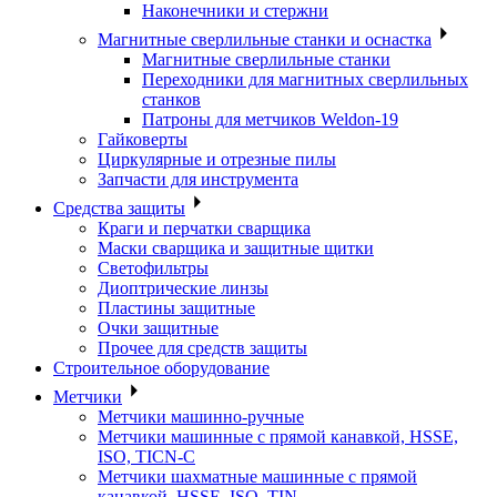
Наконечники и стержни
Магнитные сверлильные станки и оснастка
Магнитные сверлильные станки
Переходники для магнитных сверлильных
станков
Патроны для метчиков Weldon-19
Гайковерты
Циркулярные и отрезные пилы
Запчасти для инструмента
Средства защиты
Краги и перчатки сварщика
Маски сварщика и защитные щитки
Светофильтры
Диоптрические линзы
Пластины защитные
Очки защитные
Прочее для средств защиты
Строительное оборудование
Метчики
Метчики машинно-ручные
Метчики машинные с прямой канавкой, HSSE,
ISO, TICN-C
Метчики шахматные машинные с прямой
канавкой, HSSE, ISO, TIN