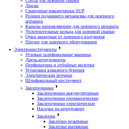
Сопла для лазерной сварки
Линзы
Сварочные наконечники SUP
Ролики подающего механизма для лазерного
аппарата
Каналы направляющие для лазерного аппарата
Уплотнительные кольца для лазерной сварки
Очки защитные от лазерного излучения
Прочее для лазерного оборудования
Электроинструменты
Угловые шлифовальные машины
Дрель-шуруповерты
Перфораторы и отбойные молотки
Установки алмазного бурения
Электрические резчики
Шлифовальный инструмент
Заклепочники
Заклепочники аккумуляторные
Заклепочники пневматические
Заклепочники электрические
Насадки на шуруповерт
Заклепки
Заклепки резьбовые
Заклепки вытяжные