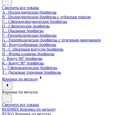
Смотреть все товары
A - Цилиндрические борфрезы
B - Цилиндрические борфрезы с зубчатым торцом
C - Сфероцилиндрические борфрезы
D - Сферические борфрезы
E - Овальные борфрезы
F - Гиперболические борфрезы
G - Гиперболические борфрезы с точечным окончанием
M - Конусообразные борфрезы
N - С обратным конусом борфрезы
H - Форма пламени борфрезы
J - Конус 60° борфрезы
K - Конус 90° борфрезы
L - Сфероконические борфрезы
T - Дисковые торцевые борфрезы
Коронки по металлу
Коронки по металлу
Смотреть все товары
RODMIX Коронки по металлу
RUKO Коронки по металлу