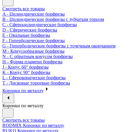
Смотреть все товары
A - Цилиндрические борфрезы
B - Цилиндрические борфрезы с зубчатым торцом
C - Сфероцилиндрические борфрезы
D - Сферические борфрезы
E - Овальные борфрезы
F - Гиперболические борфрезы
G - Гиперболические борфрезы с точечным окончанием
M - Конусообразные борфрезы
N - С обратным конусом борфрезы
H - Форма пламени борфрезы
J - Конус 60° борфрезы
K - Конус 90° борфрезы
L - Сфероконические борфрезы
T - Дисковые торцевые борфрезы
Коронки по металлу
Коронки по металлу
Смотреть все товары
RODMIX Коронки по металлу
RUKO Коронки по металлу