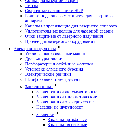
Сопла для лазерной сварки
Линзы
Сварочные наконечники SUP
Ролики подающего механизма для лазерного
аппарата
Каналы направляющие для лазерного аппарата
Уплотнительные кольца для лазерной сварки
Очки защитные от лазерного излучения
Прочее для лазерного оборудования
Электроинструменты
Угловые шлифовальные машины
Дрель-шуруповерты
Перфораторы и отбойные молотки
Установки алмазного бурения
Электрические резчики
Шлифовальный инструмент
Заклепочники
Заклепочники аккумуляторные
Заклепочники пневматические
Заклепочники электрические
Насадки на шуруповерт
Заклепки
Заклепки резьбовые
Заклепки вытяжные