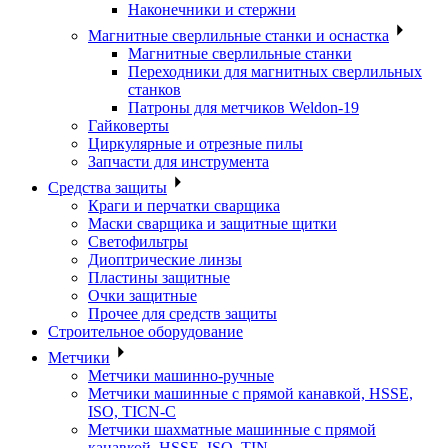
Наконечники и стержни
Магнитные сверлильные станки и оснастка
Магнитные сверлильные станки
Переходники для магнитных сверлильных
станков
Патроны для метчиков Weldon-19
Гайковерты
Циркулярные и отрезные пилы
Запчасти для инструмента
Средства защиты
Краги и перчатки сварщика
Маски сварщика и защитные щитки
Светофильтры
Диоптрические линзы
Пластины защитные
Очки защитные
Прочее для средств защиты
Строительное оборудование
Метчики
Метчики машинно-ручные
Метчики машинные с прямой канавкой, HSSE,
ISO, TICN-C
Метчики шахматные машинные с прямой
канавкой, HSSE, ISO, TIN