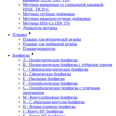
Метчики машинные со спиральной канавкой,
HSSE, TICN-C
Метчики трубные дюймовые
Метчики машинно-ручные дюймовые
Метчики HSS-Co DIN 376
Держатель метчика
Плашки
Плашки для метрической резьбы
Плашки для дюймовой резьбы
Плашкодержатели
Борфрезы
A - Цилиндрические борфрезы
B - Цилиндрические борфрезы с зубчатым торцом
C - Сфероцилиндрические борфрезы
D - Сферические борфрезы
E - Овальные борфрезы
F - Гиперболические борфрезы
G - Гиперболические борфрезы с точечным
окончанием
M - Конусообразные борфрезы
N - С обратным конусом борфрезы
H - Форма пламени борфрезы
J - Конус 60° борфрезы
K - Конус 90° борфрезы