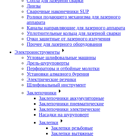
Сопла для лазерной сварки
Линзы
Сварочные наконечники SUP
Ролики подающего механизма для лазерного
аппарата
Каналы направляющие для лазерного аппарата
Уплотнительные кольца для лазерной сварки
Очки защитные от лазерного излучения
Прочее для лазерного оборудования
Электроинструменты
Угловые шлифовальные машины
Дрель-шуруповерты
Перфораторы и отбойные молотки
Установки алмазного бурения
Электрические резчики
Шлифовальный инструмент
Заклепочники
Заклепочники аккумуляторные
Заклепочники пневматические
Заклепочники электрические
Насадки на шуруповерт
Заклепки
Заклепки резьбовые
Заклепки вытяжные