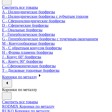
Смотреть все товары
A - Цилиндрические борфрезы
B - Цилиндрические борфрезы с зубчатым торцом
C - Сфероцилиндрические борфрезы
D - Сферические борфрезы
E - Овальные борфрезы
F - Гиперболические борфрезы
G - Гиперболические борфрезы с точечным окончанием
M - Конусообразные борфрезы
N - С обратным конусом борфрезы
H - Форма пламени борфрезы
J - Конус 60° борфрезы
K - Конус 90° борфрезы
L - Сфероконические борфрезы
T - Дисковые торцевые борфрезы
Коронки по металлу
Коронки по металлу
Смотреть все товары
RODMIX Коронки по металлу
RUKO Коронки по металлу