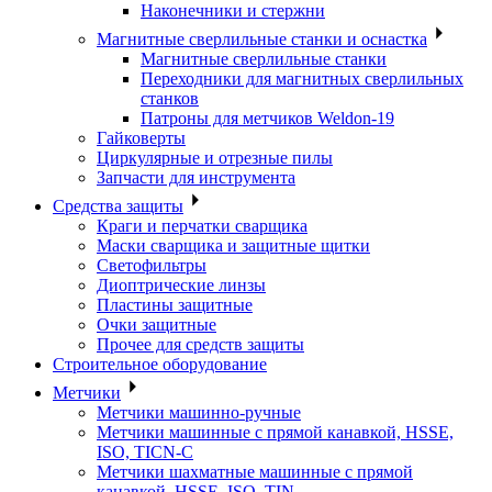
Наконечники и стержни
Магнитные сверлильные станки и оснастка
Магнитные сверлильные станки
Переходники для магнитных сверлильных
станков
Патроны для метчиков Weldon-19
Гайковерты
Циркулярные и отрезные пилы
Запчасти для инструмента
Средства защиты
Краги и перчатки сварщика
Маски сварщика и защитные щитки
Светофильтры
Диоптрические линзы
Пластины защитные
Очки защитные
Прочее для средств защиты
Строительное оборудование
Метчики
Метчики машинно-ручные
Метчики машинные с прямой канавкой, HSSE,
ISO, TICN-C
Метчики шахматные машинные с прямой
канавкой, HSSE, ISO, TIN