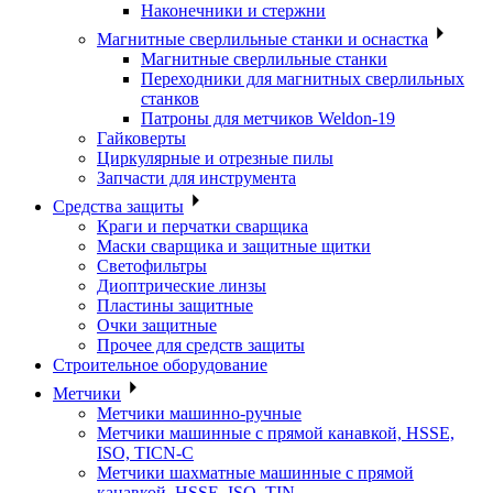
Наконечники и стержни
Магнитные сверлильные станки и оснастка
Магнитные сверлильные станки
Переходники для магнитных сверлильных
станков
Патроны для метчиков Weldon-19
Гайковерты
Циркулярные и отрезные пилы
Запчасти для инструмента
Средства защиты
Краги и перчатки сварщика
Маски сварщика и защитные щитки
Светофильтры
Диоптрические линзы
Пластины защитные
Очки защитные
Прочее для средств защиты
Строительное оборудование
Метчики
Метчики машинно-ручные
Метчики машинные с прямой канавкой, HSSE,
ISO, TICN-C
Метчики шахматные машинные с прямой
канавкой, HSSE, ISO, TIN