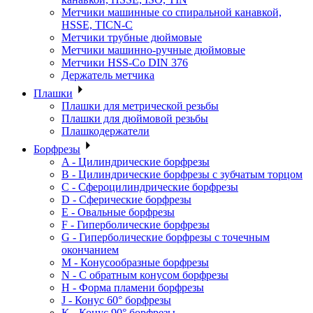
Метчики машинные со спиральной канавкой,
HSSE, TICN-C
Метчики трубные дюймовые
Метчики машинно-ручные дюймовые
Метчики HSS-Co DIN 376
Держатель метчика
Плашки
Плашки для метрической резьбы
Плашки для дюймовой резьбы
Плашкодержатели
Борфрезы
A - Цилиндрические борфрезы
B - Цилиндрические борфрезы с зубчатым торцом
C - Сфероцилиндрические борфрезы
D - Сферические борфрезы
E - Овальные борфрезы
F - Гиперболические борфрезы
G - Гиперболические борфрезы с точечным
окончанием
M - Конусообразные борфрезы
N - С обратным конусом борфрезы
H - Форма пламени борфрезы
J - Конус 60° борфрезы
K - Конус 90° борфрезы