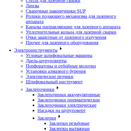
Сопла для лазерной сварки
Линзы
Сварочные наконечники SUP
Ролики подающего механизма для лазерного
аппарата
Каналы направляющие для лазерного аппарата
Уплотнительные кольца для лазерной сварки
Очки защитные от лазерного излучения
Прочее для лазерного оборудования
Электроинструменты
Угловые шлифовальные машины
Дрель-шуруповерты
Перфораторы и отбойные молотки
Установки алмазного бурения
Электрические резчики
Шлифовальный инструмент
Заклепочники
Заклепочники аккумуляторные
Заклепочники пневматические
Заклепочники электрические
Насадки на шуруповерт
Заклепки
Заклепки резьбовые
Заклепки вытяжные