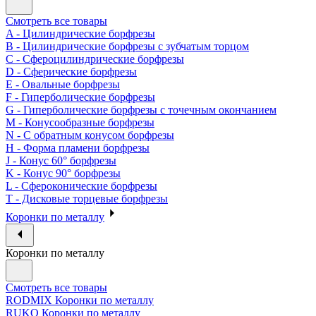
Смотреть все товары
A - Цилиндрические борфрезы
B - Цилиндрические борфрезы с зубчатым торцом
C - Сфероцилиндрические борфрезы
D - Сферические борфрезы
E - Овальные борфрезы
F - Гиперболические борфрезы
G - Гиперболические борфрезы с точечным окончанием
M - Конусообразные борфрезы
N - С обратным конусом борфрезы
H - Форма пламени борфрезы
J - Конус 60° борфрезы
K - Конус 90° борфрезы
L - Сфероконические борфрезы
T - Дисковые торцевые борфрезы
Коронки по металлу
Коронки по металлу
Смотреть все товары
RODMIX Коронки по металлу
RUKO Коронки по металлу