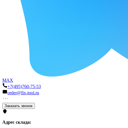
MAX
+7(495)760-75-53
order@fix-tool.ru
Заказать звонок
Адрес склада: