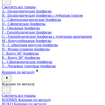
Смотреть все товары
A - Цилиндрические борфрезы
B - Цилиндрические борфрезы с зубчатым торцом
C - Сфероцилиндрические борфрезы
D - Сферические борфрезы
E - Овальные борфрезы
F - Гиперболические борфрезы
G - Гиперболические борфрезы с точечным окончанием
M - Конусообразные борфрезы
N - С обратным конусом борфрезы
H - Форма пламени борфрезы
J - Конус 60° борфрезы
K - Конус 90° борфрезы
L - Сфероконические борфрезы
T - Дисковые торцевые борфрезы
Коронки по металлу
Коронки по металлу
Смотреть все товары
RODMIX Коронки по металлу
RUKO Коронки по металлу