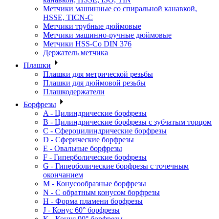
Метчики машинные со спиральной канавкой,
HSSE, TICN-C
Метчики трубные дюймовые
Метчики машинно-ручные дюймовые
Метчики HSS-Co DIN 376
Держатель метчика
Плашки
Плашки для метрической резьбы
Плашки для дюймовой резьбы
Плашкодержатели
Борфрезы
A - Цилиндрические борфрезы
B - Цилиндрические борфрезы с зубчатым торцом
C - Сфероцилиндрические борфрезы
D - Сферические борфрезы
E - Овальные борфрезы
F - Гиперболические борфрезы
G - Гиперболические борфрезы с точечным
окончанием
M - Конусообразные борфрезы
N - С обратным конусом борфрезы
H - Форма пламени борфрезы
J - Конус 60° борфрезы
K - Конус 90° борфрезы