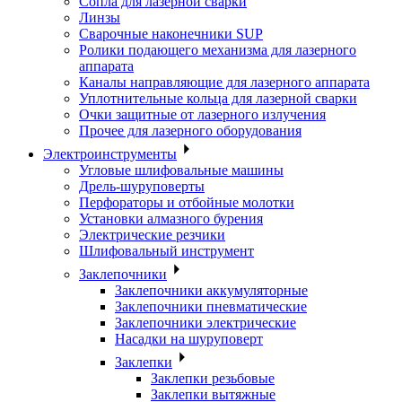
Сопла для лазерной сварки
Линзы
Сварочные наконечники SUP
Ролики подающего механизма для лазерного
аппарата
Каналы направляющие для лазерного аппарата
Уплотнительные кольца для лазерной сварки
Очки защитные от лазерного излучения
Прочее для лазерного оборудования
Электроинструменты
Угловые шлифовальные машины
Дрель-шуруповерты
Перфораторы и отбойные молотки
Установки алмазного бурения
Электрические резчики
Шлифовальный инструмент
Заклепочники
Заклепочники аккумуляторные
Заклепочники пневматические
Заклепочники электрические
Насадки на шуруповерт
Заклепки
Заклепки резьбовые
Заклепки вытяжные