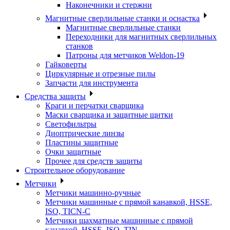
Наконечники и стержни
Магнитные сверлильные станки и оснастка
Магнитные сверлильные станки
Переходники для магнитных сверлильных
станков
Патроны для метчиков Weldon-19
Гайковерты
Циркулярные и отрезные пилы
Запчасти для инструмента
Средства защиты
Краги и перчатки сварщика
Маски сварщика и защитные щитки
Светофильтры
Диоптрические линзы
Пластины защитные
Очки защитные
Прочее для средств защиты
Строительное оборудование
Метчики
Метчики машинно-ручные
Метчики машинные с прямой канавкой, HSSE,
ISO, TICN-C
Метчики шахматные машинные с прямой
канавкой, HSSE, ISO, TIN