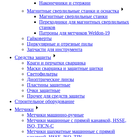
Наконечники и стержни
Магнитные сверлильные станки и оснастка
Магнитные сверлильные станки
Переходники для магнитных сверлильных
станков
Патроны для метчиков Weldon-19
Гайковерты
Циркулярные и отрезные пилы
Запчасти для инструмента
Средства защиты
Краги и перчатки сварщика
Маски сварщика и защитные щитки
Светофильтры
Диоптрические линзы
Пластины защитные
Очки защитные
Прочее для средств защиты
Строительное оборудование
Метчики
Метчики машинно-ручные
Метчики машинные с прямой канавкой, HSSE,
ISO, TICN-C
Метчики шахматные машинные с прямой
канавкой, HSSE, ISO, TIN