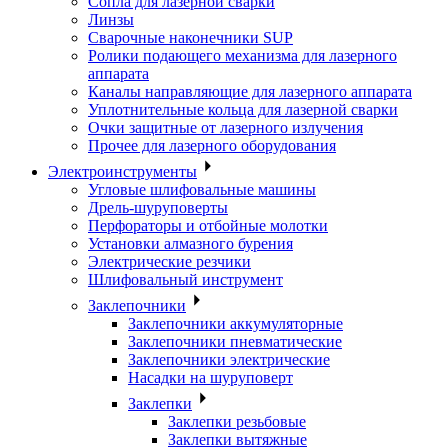
Сопла для лазерной сварки
Линзы
Сварочные наконечники SUP
Ролики подающего механизма для лазерного
аппарата
Каналы направляющие для лазерного аппарата
Уплотнительные кольца для лазерной сварки
Очки защитные от лазерного излучения
Прочее для лазерного оборудования
Электроинструменты
Угловые шлифовальные машины
Дрель-шуруповерты
Перфораторы и отбойные молотки
Установки алмазного бурения
Электрические резчики
Шлифовальный инструмент
Заклепочники
Заклепочники аккумуляторные
Заклепочники пневматические
Заклепочники электрические
Насадки на шуруповерт
Заклепки
Заклепки резьбовые
Заклепки вытяжные