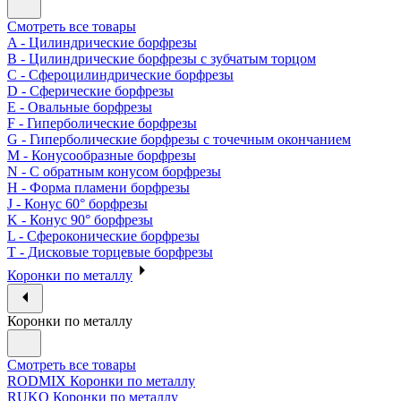
Смотреть все товары
A - Цилиндрические борфрезы
B - Цилиндрические борфрезы с зубчатым торцом
C - Сфероцилиндрические борфрезы
D - Сферические борфрезы
E - Овальные борфрезы
F - Гиперболические борфрезы
G - Гиперболические борфрезы с точечным окончанием
M - Конусообразные борфрезы
N - С обратным конусом борфрезы
H - Форма пламени борфрезы
J - Конус 60° борфрезы
K - Конус 90° борфрезы
L - Сфероконические борфрезы
T - Дисковые торцевые борфрезы
Коронки по металлу
Коронки по металлу
Смотреть все товары
RODMIX Коронки по металлу
RUKO Коронки по металлу