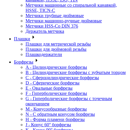
Метчики машинные со спиральной канавкой,
HSSE, TICN-C
Метчики трубные дюймовые
Метчики машинно-ручные дюймовые
Метчики HSS-Co DIN 376
Держатель метчика
Плашки
Плашки для метрической резьбы
Плашки для дюймовой резьбы
Плашкодержатели
Борфрезы
A - Цилиндрические борфрезы
B - Цилиндрические борфрезы с зубчатым торцом
C - Сфероцилиндрические борфрезы
D - Сферические борфрезы
E - Овальные борфрезы
F - Гиперболические борфрезы
G - Гиперболические борфрезы с точечным
окончанием
M - Конусообразные борфрезы
N - С обратным конусом борфрезы
H - Форма пламени борфрезы
J - Конус 60° борфрезы
K - Конус 90° борфрезы